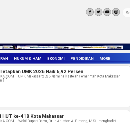
ERAH
HUKUM & HAM
EKONOMI
PENDIDIKAN
MORE
LINGKUNG
Tetapkan UMK 2026 Naik 6,92 Persen
OLAHRAGA
OPINI
COM – UMK Makassar 2026 resmi naik setelah Pemerintah Kota Makassar
n […]
LIFE STYLE
i HUT ke-418 Kota Makassar
M — Wakil Bupati Barru, Dr. Ir. Abustan A. Bintang, M.Si., menghadiri