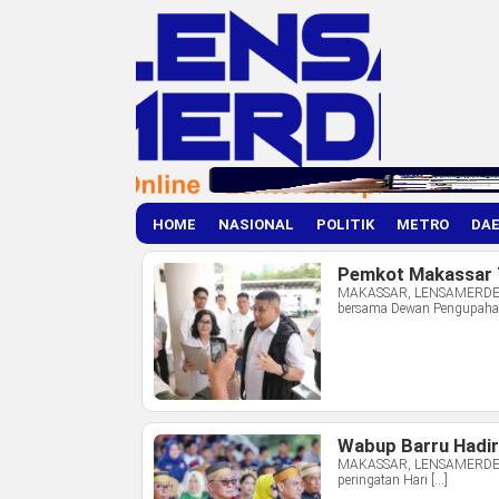
TAG ARCHIVES:
MUNAFRI ARIFUDDIN
HOME
NASIONAL
POLITIK
METRO
DA
Pemkot Makassar 
MAKASSAR, LENSAMERDEKA.
bersama Dewan Pengupaha
Wabup Barru Hadir
MAKASSAR, LENSAMERDEKA.CO
peringatan Hari […]