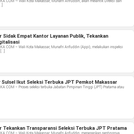
OM — Wali Kota Makassar, Munafri Arifuddin, akan melantik Direksi dan
…]
r Sidak Empat Kantor Layanan Publik, Tekankan
italisasi
OM – Wali Kota Makassar, Munafri Arifuddin (Appi), melakukan inspeksi
[…]
 Sulsel Ikut Seleksi Terbuka JPT Pemkot Makassar
OM – Proses seleksi terbuka Jabatan Pimpinan Tinggi (JPT) Pratama atau
r Tekankan Transparansi Seleksi Terbuka JPT Pratama
COM – Wali Kota Makassar, Munafri Arifuddin, menegaskan pentingnya