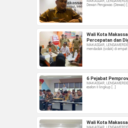
MAKASSAR, LENSAMERDEKA.C
Dewan Pengawas (Dewas) [
Wali Kota Makassa
Percepatan dan Dig
MAKASSAR, LENSAMERDEKA.C
mendadak (sidak) di empat 
6 Pejabat Pemprov
MAKASSAR, LENSAMERDEKA.C
eselon II lingkup […]
Wali Kota Makassa
MAKASSAR, LENSAMERDEKA.