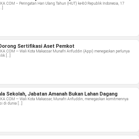
OM – Peringatan Hari Ulang Tahun (HUT) ke-80 Republik Indonesia, 17
…]
Dorong Sertifikasi Aset Pemkot
COM — Wali Kota Makassar Munafri Arifuddin (Appi) menegaskan perlunya
ilik […]
ala Sekolah, Jabatan Amanah Bukan Lahan Dagang
COM — Wali Kota Makassar, Munafri Arifuddin, menegaskan komitmennya
i di dunia […]