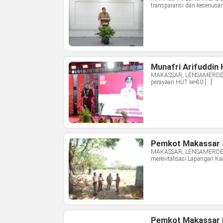
transparansi dan keseriusa
Munafri Arifuddin 
MAKASSAR, LENSAMERDEKA.C
perayaan HUT ke-80 […]
Pemkot Makassar Si
MAKASSAR, LENSAMERDEKA.
merevitalisasi Lapangan Kar
Pemkot Makassar H