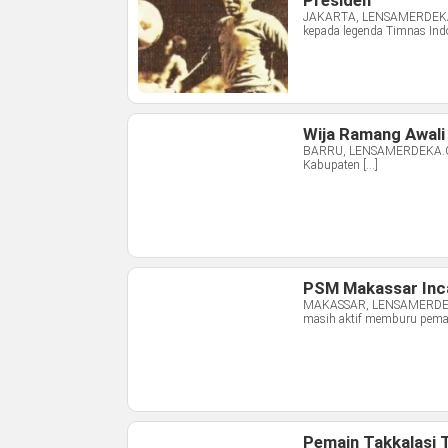
Presiden
JAKARTA, LENSAMERDEKA.C
kepada legenda Timnas Indo
Wija Ramang Awali
BARRU, LENSAMERDEKA.COM 
Kabupaten […]
PSM Makassar Inca
MAKASSAR, LENSAMERDEKA.
masih aktif memburu pemai
Pemain Takkalasi T