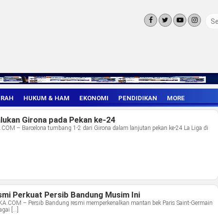
ERAH
HUKUM & HAM
EKONOMI
PENDIDIKAN
MORE
LINGKUNG
lukan Girona pada Pekan ke-24
OLAHRAGA
OPINI
 – Barcelona tumbang 1-2 dari Girona dalam lanjutan pekan ke-24 La Liga di
LIFE STYLE
smi Perkuat Persib Bandung Musim Ini
OM – Persib Bandung resmi memperkenalkan mantan bek Paris Saint-Germain
agai […]