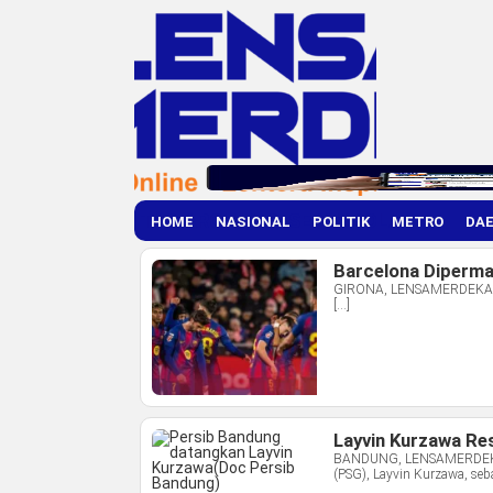
TAG ARCHIVES:
SEPAK BOLA
HOME
NASIONAL
POLITIK
METRO
DA
Barcelona Diperma
GIRONA, LENSAMERDEKA.COM
[…]
Layvin Kurzawa Re
BANDUNG, LENSAMERDEKA.C
(PSG), Layvin Kurzawa, seb