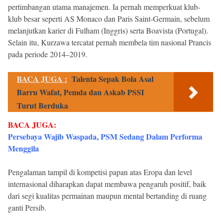
pertimbangan utama manajemen. Ia pernah memperkuat klub-
klub besar seperti AS Monaco dan Paris Saint-Germain, sebelum
melanjutkan karier di Fulham (Inggris) serta Boavista (Portugal).
Selain itu, Kurzawa tercatat pernah membela tim nasional Prancis
pada periode 2014–2019.
BACA JUGA :
Talenta Sepak Bola Asal
Barru Wafat, Pemda dan Askab PSSI
Turut Berduka
BACA JUGA:
Persebaya Wajib Waspada, PSM Sedang Dalam Performa
Menggila
Pengalaman tampil di kompetisi papan atas Eropa dan level
internasional diharapkan dapat membawa pengaruh positif, baik
dari segi kualitas permainan maupun mental bertanding di ruang
ganti Persib.