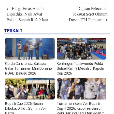
Post
←
Harga Emas Antam
Dugaan Pelecehan
navigation
Diprediksi Naik Awal
Seksual Seret Oknum
Pekan, Sentuh Rp2,9 Juta
Dosen ITH Parepare
→
TERKAIT
Gardu Carstensz Sukses
Kontingen Taekwondo Polda
Gelar Turnamen Mini Domino
Sulsel Raih 9 Medali di Kapolri
PORDI Balusu 2026
Cup 2026
Bupati Cup 2026 Resmi
Turnamen Bola Voli Bupati
Dibuka, Diikuti 25 Tim Voli
Cup III 2026, Kapolres Barru:
Barru
Polri Dukung Kegiatan Positif