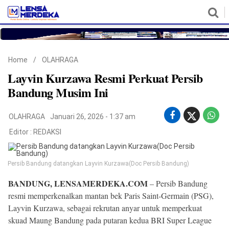
HOME
NASIONAL
POLITIK
METRO
DAERAH
HUKUM & HAM
EKONOMI
PENDIDIKAN
MORE
Home
/
OLAHRAGA
Layvin Kurzawa Resmi Perkuat Persib
Bandung Musim Ini
OLAHRAGA
Januari 26, 2026 - 1:37 am
Editor :
REDAKSI
Persib Bandung datangkan Layvin Kurzawa(Doc Persib Bandung)
©
BANDUNG, LENSAMERDEKA.COM
– Persib Bandung
Copyright
2026
resmi memperkenalkan mantan bek Paris Saint-Germain (PSG),
Lensa
Layvin Kurzawa, sebagai rekrutan anyar untuk memperkuat
Merdeka
skuad Maung Bandung pada putaran kedua BRI Super League