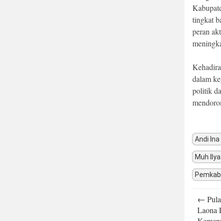
Kabupate
tingkat 
peran ak
meningka
Kehadira
dalam keg
politik 
mendoron
Andi Ina
Muh Ily
Pemkab
Post
←
Pula
navigatio
Laona 
Kemen