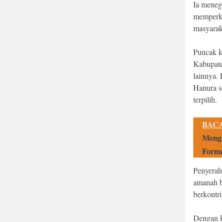
Ia meneg
memperku
masyarak
Puncak k
Kabupate
lainnya.
Hanura s
terpilih.
BACA
Meng
Form
Penyerah
amanah b
berkontr
Dengan k