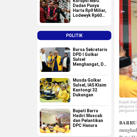
Korupsi MBG:
Dadan Punya
Harta Rp9 Miliar,
Lodewyk Rp60
Miliar
POLITIK
Bursa Sekretaris
DPD I Golkar
Sulsel
Menghangat, Dua
Nama Baru
Masuk Radar Tim
Formatur IAS
Musda Golkar
Sulsel, IAS Klaim
Kantongi 32
Dukungan
Bupati Bar
pengurus D
Bupati Barru
pengurus H
Hadiri Muscab
dan Pelantikan
BARRU
DPC Hanura
menghad