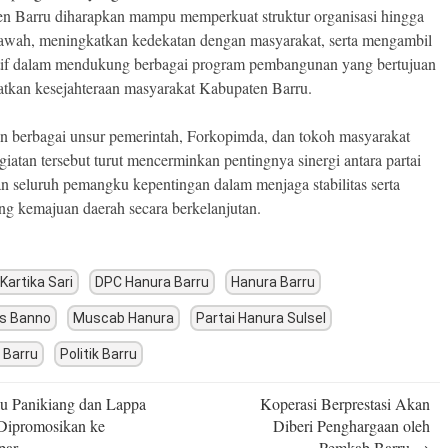
n Barru diharapkan mampu memperkuat struktur organisasi hingga
bawah, meningkatkan kedekatan dengan masyarakat, serta mengambil
tif dalam mendukung berbagai program pembangunan yang bertujuan
tkan kesejahteraan masyarakat Kabupaten Barru.
n berbagai unsur pemerintah, Forkopimda, dan tokoh masyarakat
iatan tersebut turut mencerminkan pentingnya sinergi antara partai
dan seluruh pemangku kepentingan dalam menjaga stabilitas serta
g kemajuan daerah secara berkelanjutan.
 Kartika Sari
DPC Hanura Barru
Hanura Barru
as Banno
Muscab Hanura
Partai Hanura Sulsel
 Barru
Politik Barru
u Panikiang dan Lappa
Koperasi Berprestasi Akan
n
Dipromosikan ke
Diberi Penghargaan oleh
par
Pemkab Barru
→