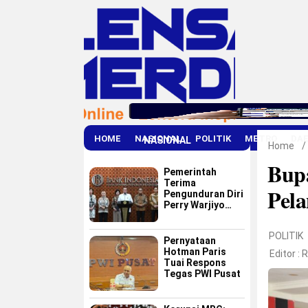
HOME
NASIONAL
POLITIK
METRO
DA
NASIONAL
Home
/
Bup
Pemerintah
Terima
Pel
Pengunduran Diri
Perry Warjiyo
dari Bank
Indonesia
POLITIK
Pernyataan
Hotman Paris
Editor :
R
Tuai Respons
Tegas PWI Pusat