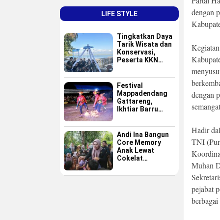
Partai H
dengan p
LIFE STYLE
Kabupate
Tingkatkan Daya
Tarik Wisata dan
Kegiatan
Konservasi,
Kabupate
Peserta KKN
GAPPEMBAR
menyusun
Persembahkan
berkemba
Spot Foto
Festival
Instagramable di
Mappadendang
dengan p
Pulau Pannikiang
Gattareng,
semangat 
Ikhtiar Barru
Menjadikan
Budaya sebagai
Hadir da
Destinasi Wisata
Andi Ina Bangun
TNI (Pu
Core Memory
Anak Lewat
Koordina
Cokelat
Muhan Dg
Sederhana
Sekretar
pejabat p
berbagai 