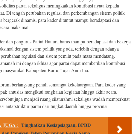
oliditas partai sekaligus meningkatkan kontribusi nyata kepada
at. Di tengah perubahan regulasi dan perkembangan sistem politik
us bergerak dinamis, para kader dituntut mampu beradaptasi dan
secara maksimal.
der dan pengurus Partai Hanura harus mampu beradaptasi dan bekerja
aksimal dengan sistem politik yang ada, terlebih dengan adanya
 perubahan regulasi dan sistem pemilu pada masa mendatang.
 amanah ini dengan ikhlas agar partai dapat memberikan kontribusi
gi masyarakat Kabupaten Barru,” ujar Andi Ina.
forum berlangsung penuh semangat kekeluargaan. Para kader yang
pak antusias mengikuti rangkaian kegiatan hingga akhir acara.
ersebut juga menjadi ruang silaturahmi sekaligus wadah memperkuat
i antarstruktur partai dari tingkat daerah hingga provinsi.
 JUGA :
Tingkatkan Kesiapsiagaan, BPBD
 dan Pangkep Teken Perjanjian Kerja Sama