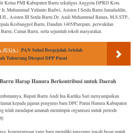
dir Ketua PMI Kabupaten Barru sekaligus Anggota DPRD Kota
 Ir. Muhammad Yulianto Badwi, Asisten I Setda Barru Jamaluddin,
M.H., Asisten III Setda Barru Dr. Andi Muhammad Batara, M.S.STP.,
epala Kesbangpol Barru, Dandim 1405/Parepare, perwakilan
 Barru, Camat Barru, serta sejumlah tokoh masyarakat.
 JUGA :
PAN Sulsel Bergejolak Setelah
ah Talenrang Dicopot DPP Pusat
 Barru Harap Hanura Berkontribusi untuk Daerah
mbutannya, Bupati Barru Andi Ina Kartika Sari menyampaikan
elamat kepada jajaran pengurus baru DPC Partai Hanura Kabupaten
ng telah mendapat amanah memimpin organisasi untuk periode
ng.
ya, kepengurusan yang baru memiliki tanggung jawab besar untuk