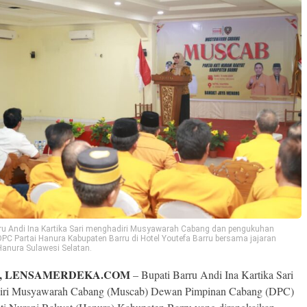
ru Andi Ina Kartika Sari menghadiri Musyawarah Cabang dan pengukuhan
PC Partai Hanura Kabupaten Barru di Hotel Youtefa Barru bersama jajaran
anura Sulawesi Selatan.
, LENSAMERDEKA.COM
– Bupati Barru Andi Ina Kartika Sari
iri Musyawarah Cabang (Muscab) Dewan Pimpinan Cabang (DPC)