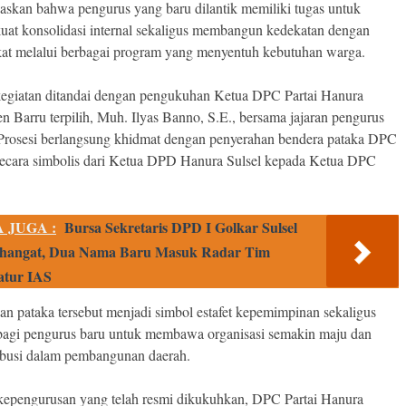
askan bahwa pengurus yang baru dilantik memiliki tugas untuk
at konsolidasi internal sekaligus membangun kedekatan dengan
at melalui berbagai program yang menyentuh kebutuhan warga.
egiatan ditandai dengan pengukuhan Ketua DPC Partai Hanura
n Barru terpilih, Muh. Ilyas Banno, S.E., bersama jajaran pengurus
 Prosesi berlangsung khidmat dengan penyerahan bendera pataka DPC
ecara simbolis dari Ketua DPD Hanura Sulsel kepada Ketua DPC
 JUGA :
Bursa Sekretaris DPD I Golkar Sulsel
hangat, Dua Nama Baru Masuk Radar Tim
atur IAS
an pataka tersebut menjadi simbol estafet kepemimpinan sekaligus
agi pengurus baru untuk membawa organisasi semakin maju dan
ibusi dalam pembangunan daerah.
epengurusan yang telah resmi dikukuhkan, DPC Partai Hanura