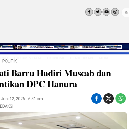
ERAH
HUKUM & HAM
EKONOMI
PENDIDIKAN
MORE
POLITIK
LINGKUNG
ati Barru Hadiri Muscab dan
OLAHRAGA
OPINI
antikan DPC Hanura
LIFE STYLE
Juni 12, 2026 - 6:31 am
EDAKSI