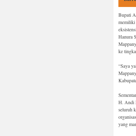
Bupati A
memiliki
eksisten
Hanura 
Mappanyu
ke tingka
“Saya y
Mappanyu
Kabupate
Sementar
H. Andi
seluruh 
organisas
yang mam