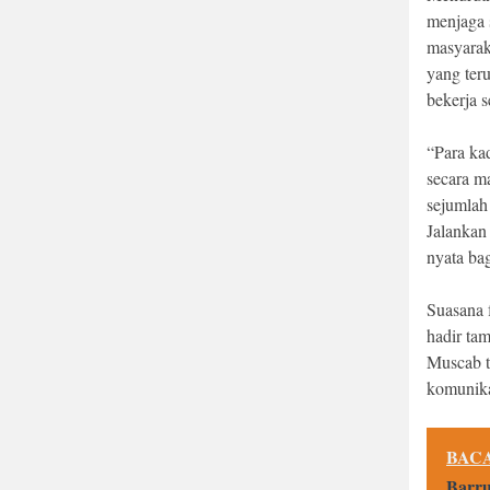
menjaga s
masyarak
yang ter
bekerja 
“Para ka
secara m
sejumlah
Jalankan
nyata ba
Suasana 
hadir tam
Muscab t
komunikas
BACA
Barru