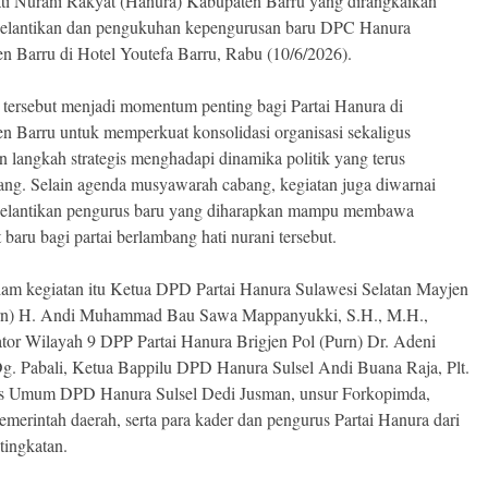
ati Nurani Rakyat (Hanura) Kabupaten Barru yang dirangkaikan
elantikan dan pengukuhan kepengurusan baru DPC Hanura
n Barru di Hotel Youtefa Barru, Rabu (10/6/2026).
 tersebut menjadi momentum penting bagi Partai Hanura di
n Barru untuk memperkuat konsolidasi organisasi sekaligus
 langkah strategis menghadapi dinamika politik yang terus
ng. Selain agenda musyawarah cabang, kegiatan juga diwarnai
elantikan pengurus baru yang diharapkan mampu membawa
baru bagi partai berlambang hati nurani tersebut.
lam kegiatan itu Ketua DPD Partai Hanura Sulawesi Selatan Mayjen
rn) H. Andi Muhammad Bau Sawa Mappanyukki, S.H., M.H.,
tor Wilayah 9 DPP Partai Hanura Brigjen Pol (Purn) Dr. Adeni
. Pabali, Ketua Bappilu DPD Hanura Sulsel Andi Buana Raja, Plt.
is Umum DPD Hanura Sulsel Dedi Jusman, unsur Forkopimda,
emerintah daerah, serta para kader dan pengurus Partai Hanura dari
tingkatan.