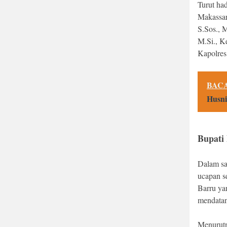
Turut ha
Makassar
S.Sos., 
M.Si., K
Kapolres
BACA
Husni
Bupati
Dalam sa
ucapan s
Barru ya
mendata
Menurutn