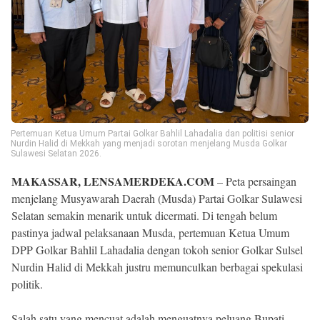
Pertemuan Ketua Umum Partai Golkar Bahlil Lahadalia dan politisi senior
Nurdin Halid di Mekkah yang menjadi sorotan menjelang Musda Golkar
Sulawesi Selatan 2026.
MAKASSAR, LENSAMERDEKA.COM
– Peta persaingan
menjelang Musyawarah Daerah (Musda) Partai Golkar Sulawesi
Selatan semakin menarik untuk dicermati. Di tengah belum
pastinya jadwal pelaksanaan Musda, pertemuan Ketua Umum
DPP Golkar Bahlil Lahadalia dengan tokoh senior Golkar Sulsel
Nurdin Halid di Mekkah justru memunculkan berbagai spekulasi
politik.
Salah satu yang mencuat adalah menguatnya peluang Bupati