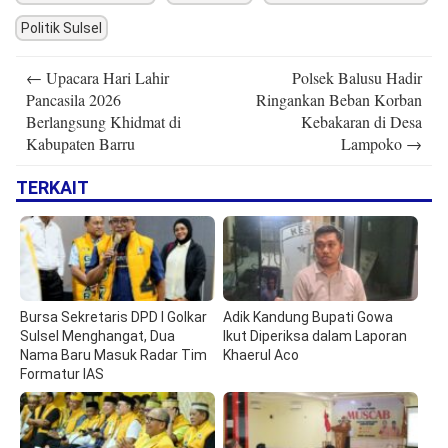
Politik Sulsel
Post
←
Upacara Hari Lahir
Polsek Balusu Hadir
navigation
Pancasila 2026
Ringankan Beban Korban
Berlangsung Khidmat di
Kebakaran di Desa
Kabupaten Barru
Lampoko
→
TERKAIT
Bursa Sekretaris DPD I Golkar
Adik Kandung Bupati Gowa
Sulsel Menghangat, Dua
Ikut Diperiksa dalam Laporan
Nama Baru Masuk Radar Tim
Khaerul Aco
Formatur IAS