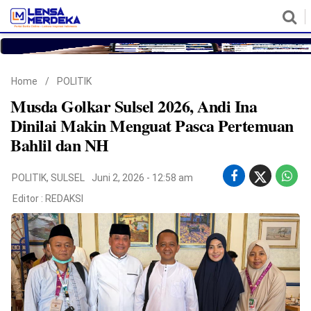
HOME
NASIONAL
POLITIK
METRO
DAERAH
HUKUM & HAM
EKONOMI
PENDIDIKAN
MORE
Home
/
POLITIK
Musda Golkar Sulsel 2026, Andi Ina
Dinilai Makin Menguat Pasca Pertemuan
Bahlil dan NH
POLITIK
,
SULSEL
Juni 2, 2026 - 12:58 am
Editor :
REDAKSI
©
Copyright
2026
Lensa
Merdeka