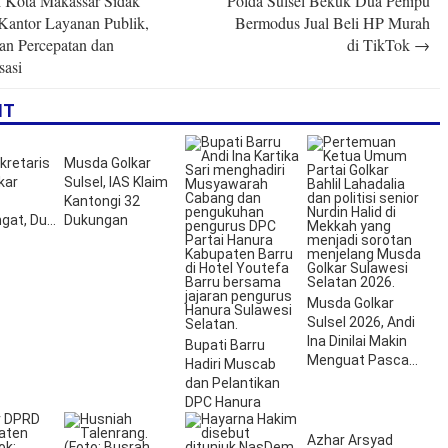
 Kota Makassar Sidak
Polda Sulsel Bekuk Dua Penipu
n
Kantor Layanan Publik,
Bermodus Jual Beli HP Murah
an Percepatan dan
di TikTok
→
sasi
IT
kretaris
Musda Golkar
kar
Sulsel, IAS Klaim
Kantongi 32
gat, Dua
Dukungan
ru
adar Tim
 IAS
Musda Golkar
Sulsel 2026, Andi
Ina Dinilai Makin
Bupati Barru
Menguat Pasca
Hadiri Muscab
Pertemuan Bahlil
dan Pelantikan
dan NH
DPC Hanura
Azhar Arsyad