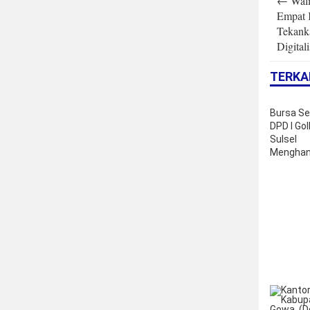
←
Wali
navigatio
Empat 
Tekank
Digitali
TERKA
Bursa Se
DPD I Gol
Sulsel
Menghan
Nama Ba
Masuk R
Formatur