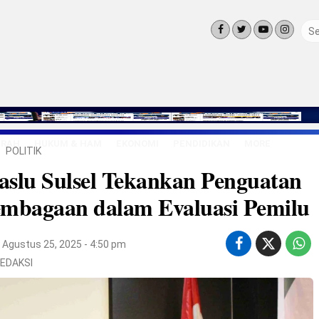
ERAH
HUKUM & HAM
EKONOMI
PENDIDIKAN
MORE
POLITIK
LINGKUNG
slu Sulsel Tekankan Penguatan
OLAHRAGA
OPINI
embagaan dalam Evaluasi Pemilu
LIFE STYLE
Agustus 25, 2025 - 4:50 pm
EDAKSI