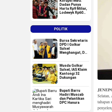
Korupsi MBG:
Dadan Punya
Harta Rp9 Miliar,
Lodewyk Rp60
Miliar
POLITIK
Bursa Sekretaris
DPD I Golkar
Sulsel
Menghangat, Dua
Nama Baru
Masuk Radar Tim
Formatur IAS
Musda Golkar
Sulsel, IAS Klaim
Kantongi 32
Dukungan
JENEP
Bupati Barru
Hadiri Muscab
Selatan,
dan Pelantikan
tahapan s
DPC Hanura
penyelen