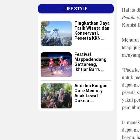
LIFE STYLE
Hal itu 
Pemilu
ya
Tingkatkan Daya
Komisi I
Tarik Wisata dan
Konservasi,
Peserta KKN
Menurut 
GAPPEMBAR
tetapi j
Persembahkan
Spot Foto
menyamp
Festival
Instagramable di
Mappadendang
Pulau Pannikiang
Gattareng,
“Pada ke
Ikhtiar Barru
Menjadikan
untuk me
Budaya sebagai
dapat me
Destinasi Wisata
Andi Ina Bangun
Core Memory
peserta s
Anak Lewat
yakni pe
Cokelat
Sederhana
pemilihny
Ia meneka
dapat me
begitu, 