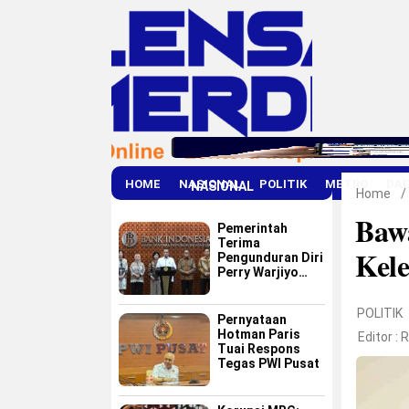
HOME
NASIONAL
POLITIK
METRO
DA
NASIONAL
Home
/
Bawa
Pemerintah
Terima
Kel
Pengunduran Diri
Perry Warjiyo
dari Bank
Indonesia
POLITIK
Pernyataan
Hotman Paris
Editor :
R
Tuai Respons
Tegas PWI Pusat