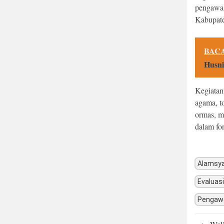
pengawas
Kabupate
BACA
Husni
Kegiatan 
agama, t
ormas, m
dalam fo
Alamsy
Evaluas
Pengaw
Post