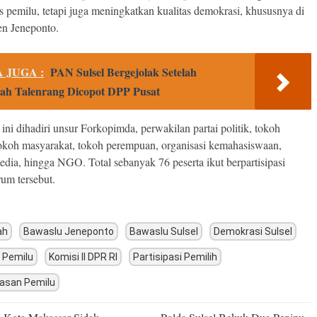
 pemilu, tetapi juga meningkatkan kualitas demokrasi, khususnya di
n Jeneponto.
 JUGA :
PAN Sulsel Bergejolak Setelah
ah Talenrang Dicopot DPP Pusat
ini dihadiri unsur Forkopimda, perwakilan partai politik, tokoh
okoh masyarakat, tokoh perempuan, organisasi kemahasiswaan,
edia, hingga NGO. Total sebanyak 76 peserta ikut berpartisipasi
rum tersebut.
ah
Bawaslu Jeneponto
Bawaslu Sulsel
Demokrasi Sulsel
i Pemilu
Komisi II DPR RI
Partisipasi Pemilih
asan Pemilu