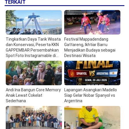
TERKAIT
Tingkatkan Daya Tarik Wisata
Festival Mappadendang
dan Konservasi, Peserta KKN
Gattareng, Ikhtiar Barru
GAPPEMBAR Persembahkan
Menjadikan Budaya sebagai
Spot Foto Instagramable di
Destinasi Wisata
Pulau Pannikiang
Andi Ina Bangun Core Memory
Lapangan Asangkari Madello
Anak Lewat Cokelat
Siap Gelar Nobar Spanyol vs
Sederhana
Argentina