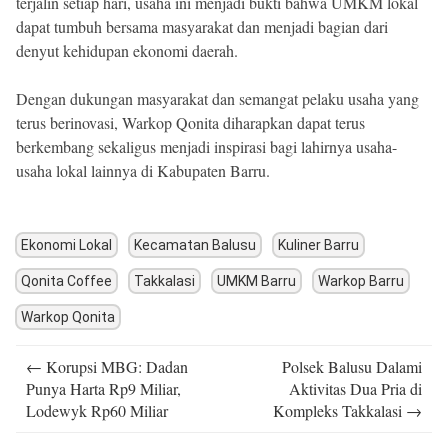
terjalin setiap hari, usaha ini menjadi bukti bahwa UMKM lokal
dapat tumbuh bersama masyarakat dan menjadi bagian dari
denyut kehidupan ekonomi daerah.
Dengan dukungan masyarakat dan semangat pelaku usaha yang
terus berinovasi, Warkop Qonita diharapkan dapat terus
berkembang sekaligus menjadi inspirasi bagi lahirnya usaha-
usaha lokal lainnya di Kabupaten Barru.
Ekonomi Lokal
Kecamatan Balusu
Kuliner Barru
Qonita Coffee
Takkalasi
UMKM Barru
Warkop Barru
Warkop Qonita
Post
←
Korupsi MBG: Dadan
Polsek Balusu Dalami
navigation
Punya Harta Rp9 Miliar,
Aktivitas Dua Pria di
Lodewyk Rp60 Miliar
Kompleks Takkalasi
→