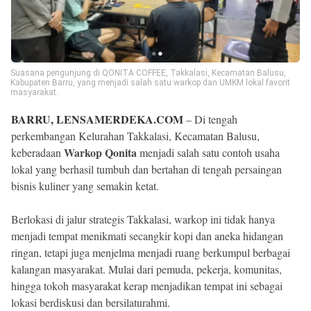
Suasana pengunjung di QONITA COFFEE, Takkalasi, Kecamatan Balusu,
Kabupaten Barru, yang menjadi salah satu warkop dan UMKM lokal favorit
masyarakat.
BARRU, LENSAMERDEKA.COM
– Di tengah
perkembangan Kelurahan Takkalasi, Kecamatan Balusu,
Warkop Qonita
keberadaan
menjadi salah satu contoh usaha
lokal yang berhasil tumbuh dan bertahan di tengah persaingan
bisnis kuliner yang semakin ketat.
Berlokasi di jalur strategis Takkalasi, warkop ini tidak hanya
menjadi tempat menikmati secangkir kopi dan aneka hidangan
ringan, tetapi juga menjelma menjadi ruang berkumpul berbagai
kalangan masyarakat. Mulai dari pemuda, pekerja, komunitas,
hingga tokoh masyarakat kerap menjadikan tempat ini sebagai
lokasi berdiskusi dan bersilaturahmi.