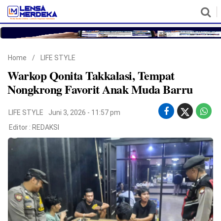
HOME
NASIONAL
POLITIK
METRO
DAERAH
HUKUM & HAM
EKONOMI
PENDIDIKAN
MORE
Home
/
LIFE STYLE
Warkop Qonita Takkalasi, Tempat
Nongkrong Favorit Anak Muda Barru
LIFE STYLE
Juni 3, 2026 - 11:57 pm
Editor :
REDAKSI
©
Copyright
2026
Lensa
Merdeka