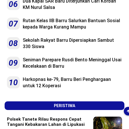
Dua Kapal SAR Baru Diterjunkan Cari Korban
06
KM Nurul Salsa
Rutan Kelas IIB Barru Salurkan Bantuan Sosial
07
kepada Warga Kurang Mampu
Sekolah Rakyat Barru Dipersiapkan Sambut
08
330 Siswa
Seniman Parepare Rusdi Bento Meninggal Usai
09
Kecelakaan di Barru
Harkopnas ke-79, Barru Beri Penghargaan
10
untuk 12 Koperasi
PERISTIWA
Polsek Tanete Rilau Respons Cepat
Tangani Kebakaran Lahan di Lipukasi