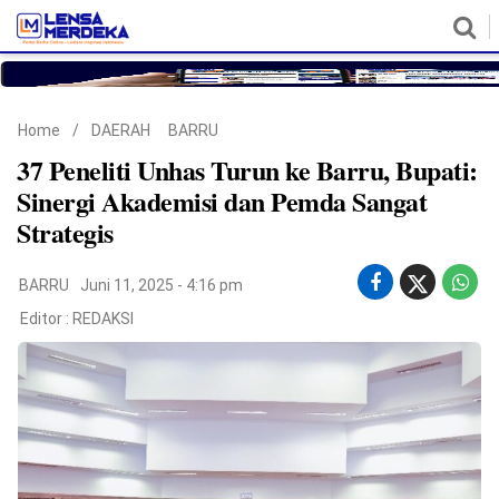
HOME
NASIONAL
POLITIK
METRO
DAERAH
HUKUM & HAM
EKONOMI
PENDIDIKAN
MORE
Home
/
DAERAH
BARRU
37 Peneliti Unhas Turun ke Barru, Bupati:
Sinergi Akademisi dan Pemda Sangat
Strategis
BARRU
Juni 11, 2025 - 4:16 pm
Editor :
REDAKSI
©
Copyright
2026
Lensa
Merdeka