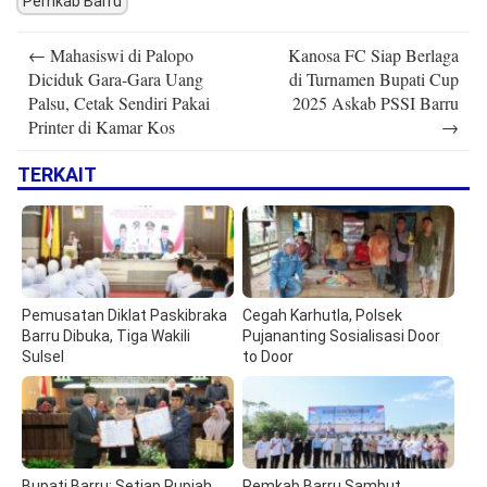
Pemkab Barru
Post
←
Mahasiswi di Palopo
Kanosa FC Siap Berlaga
navigation
Diciduk Gara-Gara Uang
di Turnamen Bupati Cup
Palsu, Cetak Sendiri Pakai
2025 Askab PSSI Barru
Printer di Kamar Kos
→
TERKAIT
Pemusatan Diklat Paskibraka
Cegah Karhutla, Polsek
Barru Dibuka, Tiga Wakili
Pujananting Sosialisasi Door
Sulsel
to Door
Bupati Barru: Setiap Rupiah
Pemkab Barru Sambut