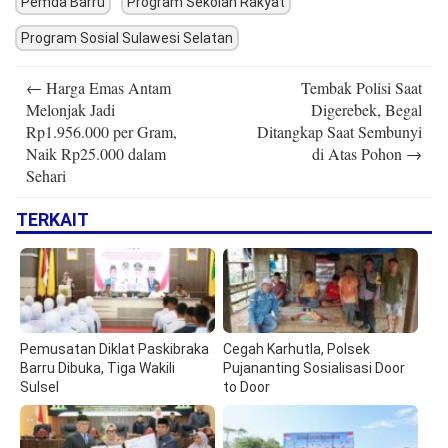
Pemda Barru
Program Sekolah Rakyat
Program Sosial Sulawesi Selatan
Post
←
Harga Emas Antam
Tembak Polisi Saat
navigation
Melonjak Jadi
Digerebek, Begal
Rp1.956.000 per Gram,
Ditangkap Saat Sembunyi
Naik Rp25.000 dalam
di Atas Pohon
→
Sehari
TERKAIT
Pemusatan Diklat Paskibraka
Cegah Karhutla, Polsek
Barru Dibuka, Tiga Wakili
Pujananting Sosialisasi Door
Sulsel
to Door