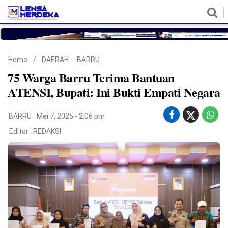
HOME
NASIONAL
POLITIK
METRO
DAERAH
HUKUM & HAM
EKONOMI
PENDIDIKAN
MORE
Home
/
DAERAH
BARRU
75 Warga Barru Terima Bantuan
ATENSI, Bupati: Ini Bukti Empati Negara
BARRU
Mei 7, 2025 - 2:06 pm
Editor :
REDAKSI
©
Copyright
2026
Lensa
Merdeka