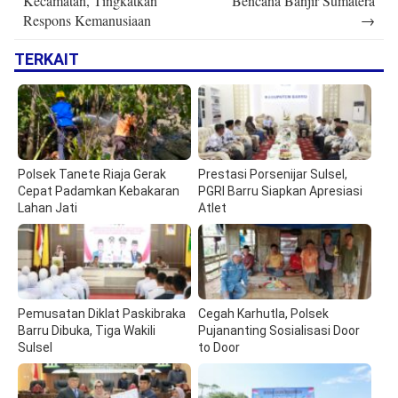
Kecamatan, Tingkatkan
Bencana Banjir Sumatera
Respons Kemanusiaan
→
TERKAIT
Polsek Tanete Riaja Gerak
Prestasi Porsenijar Sulsel,
Cepat Padamkan Kebakaran
PGRI Barru Siapkan Apresiasi
Lahan Jati
Atlet
Pemusatan Diklat Paskibraka
Cegah Karhutla, Polsek
Barru Dibuka, Tiga Wakili
Pujananting Sosialisasi Door
Sulsel
to Door