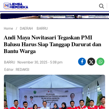
HOME
NASIONAL
POLITIK
METRO
DAERAH
HUKUM & HAM
EKONOMI
PENDIDIKAN
MORE
Home
/
DAERAH
BARRU
Andi Maya Novitasari Tegaskan PMI
Balusu Harus Siap Tanggap Darurat dan
Bantu Warga
BARRU
November 30, 2025 - 5:08 pm
Editor :
REDAKSI
©
Copyright
2026
Lensa
Merdeka