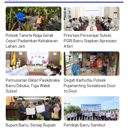
Polsek Tanete Riaja Gerak
Prestasi Porsenijar Sulsel,
Cepat Padamkan Kebakaran
PGRI Barru Siapkan Apresiasi
Lahan Jati
Atlet
Pemusatan Diklat Paskibraka
Cegah Karhutla, Polsek
Barru Dibuka, Tiga Wakili
Pujananting Sosialisasi Door
Sulsel
to Door
Bupati Barru: Setiap Rupiah
Pemkab Barru Sambut