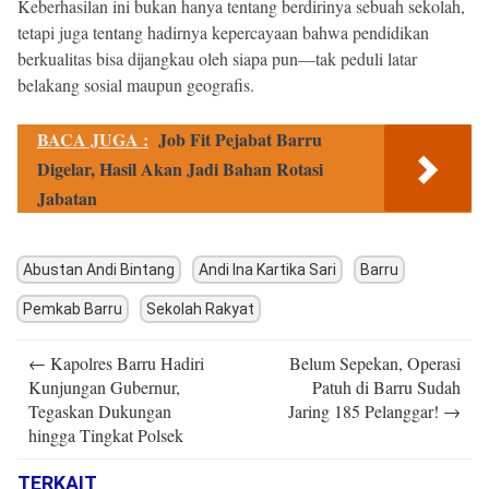
Keberhasilan ini bukan hanya tentang berdirinya sebuah sekolah,
tetapi juga tentang hadirnya kepercayaan bahwa pendidikan
berkualitas bisa dijangkau oleh siapa pun—tak peduli latar
belakang sosial maupun geografis.
BACA JUGA :
Job Fit Pejabat Barru
Digelar, Hasil Akan Jadi Bahan Rotasi
Jabatan
Abustan Andi Bintang
Andi Ina Kartika Sari
Barru
Pemkab Barru
Sekolah Rakyat
Post
←
Kapolres Barru Hadiri
Belum Sepekan, Operasi
navigation
Kunjungan Gubernur,
Patuh di Barru Sudah
Tegaskan Dukungan
Jaring 185 Pelanggar!
→
hingga Tingkat Polsek
TERKAIT