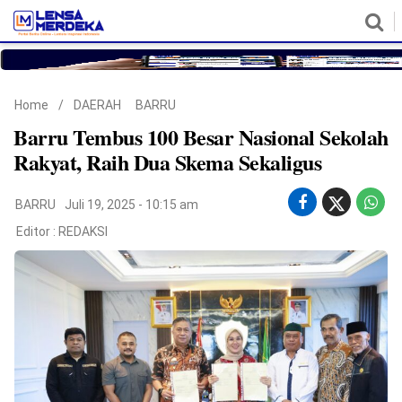
HOME
NASIONAL
POLITIK
METRO
DAERAH
HUKUM & HAM
EKONOMI
PENDIDIKAN
MORE
Home
/
DAERAH
BARRU
Barru Tembus 100 Besar Nasional Sekolah
Rakyat, Raih Dua Skema Sekaligus
BARRU
Juli 19, 2025 - 10:15 am
Editor :
REDAKSI
©
Copyright
2026
Lensa
Merdeka