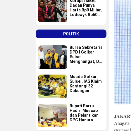
Korupsi MBG:
Dadan Punya
Harta Rp9 Miliar,
Lodewyk Rp60
Miliar
POLITIK
Bursa Sekretaris
DPD I Golkar
Sulsel
Menghangat, Dua
Nama Baru
Masuk Radar Tim
Formatur IAS
Musda Golkar
Sulsel, IAS Klaim
Kantongi 32
Dukungan
Bupati Barru
Hadiri Muscab
JAKAR
dan Pelantikan
DPC Hanura
Anagata 
strategi