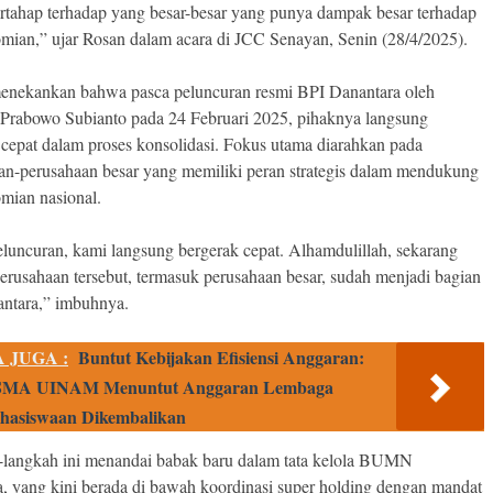
ertahap terhadap yang besar-besar yang punya dampak besar terhadap
mian,” ujar Rosan dalam acara di JCC Senayan, Senin (28/4/2025).
menekankan bahwa pasca peluncuran resmi BPI Danantara oleh
 Prabowo Subianto pada 24 Februari 2025, pihaknya langsung
 cepat dalam proses konsolidasi. Fokus utama diarahkan pada
an-perusahaan besar yang memiliki peran strategis dalam mendukung
mian nasional.
eluncuran, kami langsung bergerak cepat. Alhamdulillah, sekarang
perusahaan tersebut, termasuk perusahaan besar, sudah menjadi bagian
antara,” imbuhnya.
 JUGA :
Buntut Kebijakan Efisiensi Anggaran:
MA UINAM Menuntut Anggaran Lembaga
hasiswaan Dikembalikan
langkah ini menandai babak baru dalam tata kelola BUMN
a, yang kini berada di bawah koordinasi super holding dengan mandat