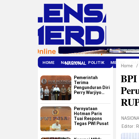
HOME
NASIONAL
POLITIK
METRO
DA
NASIONAL
Home
/
BPI 
Pemerintah
Terima
Peru
Pengunduran Diri
Perry Warjiyo
RU
dari Bank
Indonesia
Pernyataan
Hotman Paris
NASIONA
Tuai Respons
Tegas PWI Pusat
Editor :
R