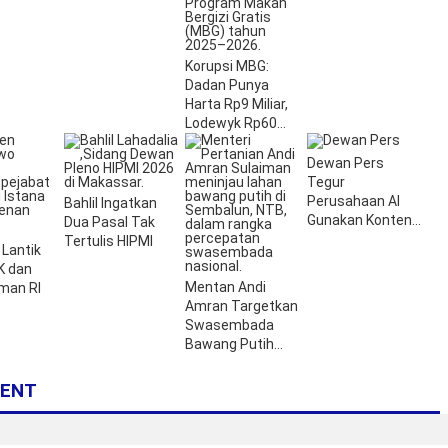
Korupsi Nikel
Sultra
Korupsi MBG:
Dadan Punya
Harta Rp9 Miliar,
Lodewyk Rp60
Miliar
Dewan Pers
Tegur
Perusahaan AI
Bahlil Ingatkan
Gunakan Konten
Dua Pasal Tak
Berita
Tertulis HIPMI
Lantik
K dan
Mentan Andi
an RI
Amran Targetkan
Swasembada
Bawang Putih
Nasional dari NTB
ENT