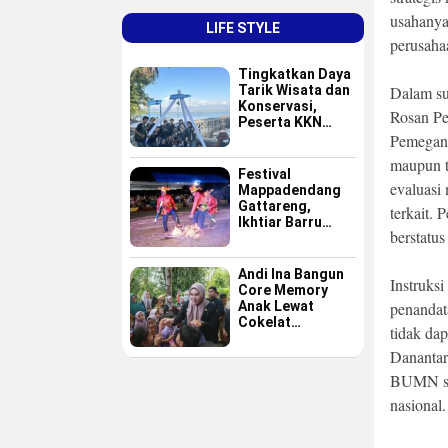
usahanya,
LIFE STYLE
perusaha
Tingkatkan Daya
Tarik Wisata dan
Dalam su
Konservasi,
Rosan Pe
Peserta KKN
GAPPEMBAR
Pemegan
Persembahkan
maupun t
Spot Foto
Festival
Instagramable di
evaluasi
Mappadendang
Pulau Pannikiang
Gattareng,
terkait.
Ikhtiar Barru
berstatus
Menjadikan
Budaya sebagai
Destinasi Wisata
Andi Ina Bangun
Instruks
Core Memory
Anak Lewat
penandat
Cokelat
tidak dap
Sederhana
Danantara
BUMN sel
nasional.