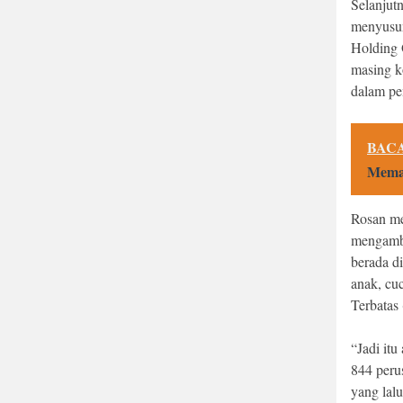
Selanjut
menyusun
Holding 
masing k
dalam pe
BACA
Meman
Rosan me
mengambi
berada d
anak, cuc
Terbatas
“Jadi itu
844 peru
yang lal