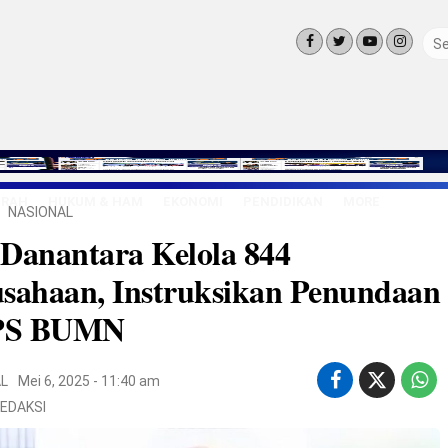
ERAH
HUKUM & HAM
EKONOMI
PENDIDIKAN
MORE
NASIONAL
LINGKUNG
Danantara Kelola 844
OLAHRAGA
OPINI
sahaan, Instruksikan Penundaan
LIFE STYLE
PS BUMN
L
Mei 6, 2025 - 11:40 am
EDAKSI