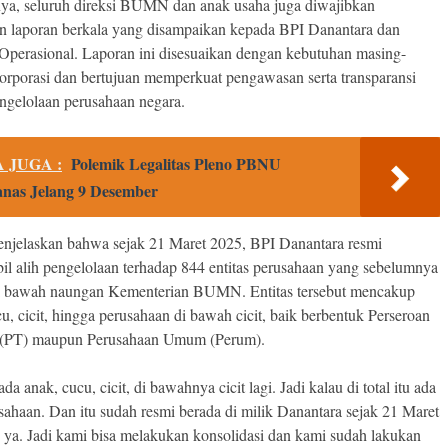
nya, seluruh direksi BUMN dan anak usaha juga diwajibkan
 laporan berkala yang disampaikan kepada BPI Danantara dan
Operasional. Laporan ini disesuaikan dengan kebutuhan masing-
orporasi dan bertujuan memperkuat pengawasan serta transparansi
ngelolaan perusahaan negara.
 JUGA :
Polemik Legalitas Pleno PBNU
as Jelang 9 Desember
njelaskan bahwa sejak 21 Maret 2025, BPI Danantara resmi
l alih pengelolaan terhadap 844 entitas perusahaan yang sebelumnya
i bawah naungan Kementerian BUMN. Entitas tersebut mencakup
u, cicit, hingga perusahaan di bawah cicit, baik berbentuk Perseroan
 (PT) maupun Perusahaan Umum (Perum).
 ada anak, cucu, cicit, di bawahnya cicit lagi. Jadi kalau di total itu ada
sahaan. Dan itu sudah resmi berada di milik Danantara sejak 21 Maret
u ya. Jadi kami bisa melakukan konsolidasi dan kami sudah lakukan