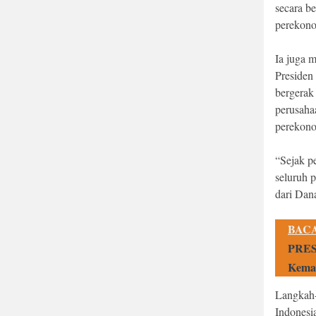
secara b
perekono
Ia juga 
Presiden
bergerak
perusaha
perekono
“Sejak p
seluruh 
dari Dan
BACA
PRES
Kema
Langkah-
Indonesi