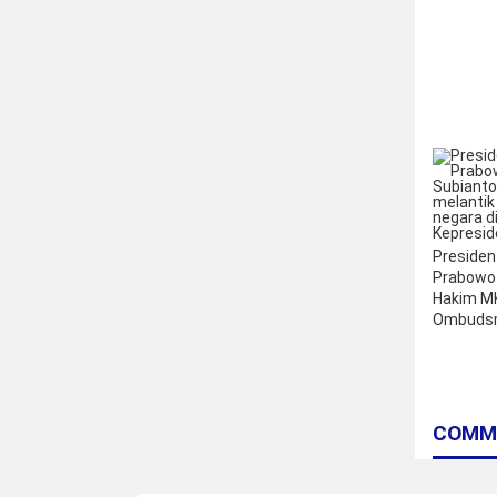
Presiden
Prabowo 
Hakim M
Ombudsm
COMM