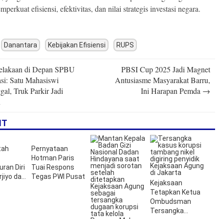
perkuat efisiensi, efektivitas, dan nilai strategis investasi negara.
Danantara
Kebijakan Efisiensi
RUPS
lakaan di Depan SPBU
PBSI Cup 2025 Jadi Magnet
n
si: Satu Mahasiswi
Antusiasme Masyarakat Barru,
al, Truk Parkir Jadi
Ini Harapan Pemda
→
n
IT
tah
Pernyataan
Hotman Paris
ran Diri
Tuai Respons
jiyo dari
Tegas PWI Pusat
Kejaksaan
onesia
Tetapkan Ketua
Ombudsman
Tersangka