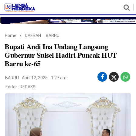
HOME
NASIONAL
POLITIK
METRO
DAERAH
HUKUM & HAM
EKONOMI
PENDIDIKAN
MORE
Home
/
DAERAH
BARRU
Bupati Andi Ina Undang Langsung
Gubernur Sulsel Hadiri Puncak HUT
Barru ke-65
BARRU
April 12, 2025 - 1:27 am
Editor :
REDAKSI
©
Copyright
2026
Lensa
Merdeka