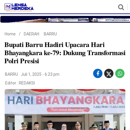
HOME
NASIONAL
POLITIK
METRO
DAERAH
HUKUM & HAM
EKONOMI
PENDIDIKAN
MORE
Home
/
DAERAH
BARRU
Bupati Barru Hadiri Upacara Hari
Bhayangkara ke-79: Dukung Transformasi
Polri Presisi
BARRU
Juli 1, 2025 - 6:23 pm
Editor :
REDAKSI
©
Copyright
2026
Lensa
Merdeka