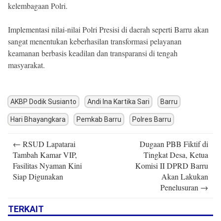
kelembagaan Polri.
Implementasi nilai-nilai Polri Presisi di daerah seperti Barru akan
sangat menentukan keberhasilan transformasi pelayanan
keamanan berbasis keadilan dan transparansi di tengah
masyarakat.
AKBP Dodik Susianto
Andi Ina Kartika Sari
Barru
Hari Bhayangkara
Pemkab Barru
Polres Barru
Post
←
RSUD Lapatarai
Dugaan PBB Fiktif di
navigation
Tambah Kamar VIP,
Tingkat Desa, Ketua
Fasilitas Nyaman Kini
Komisi II DPRD Barru
Siap Digunakan
Akan Lakukan
Penelusuran
→
TERKAIT