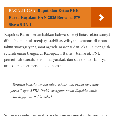
BACA JUGA :
Bupati dan Ketua PKK
Barru Rayakan HAN 2025 Bersama 579
Siswa SDN 1
Kapolres Barru menambahkan bahwa sinergi lintas sektor sangat
dibutuhkan untuk menjaga stabilitas wilayah, terutama di tahun-
tahun strategis yang sarat agenda nasional dan lokal. Ia mengajak
seluruh unsur bangsa di Kabupaten Barru—termasuk TNI,
pemerintah daerah, tokoh masyarakat, dan stakeholder lainnya—
untuk terus memperkuat kolaborasi.
“Teruslah bekerja dengan tulus, ikhlas, dan penuh tanggung
jawab,” ujar AKBP Dodik, mengutip pesan Kapolda untuk
seluruh jajaran Polda Sulsel.
Sebagai penutup amanat, Kapolres menyampaikan harapan agar