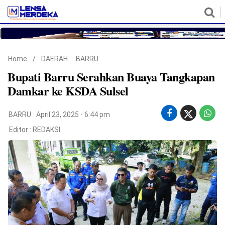
HOME
NASIONAL
POLITIK
METRO
DAERAH
HUKUM & HAM
EKONOMI
PENDIDIKAN
MORE
Home
/
DAERAH
BARRU
Bupati Barru Serahkan Buaya Tangkapan
Damkar ke KSDA Sulsel
BARRU
April 23, 2025 - 6:44 pm
Editor :
REDAKSI
©
Copyright
2026
Lensa
Merdeka