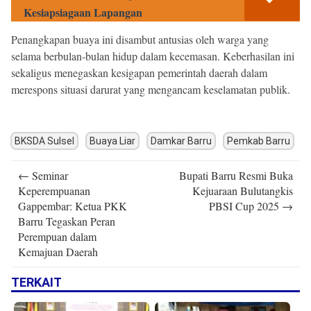
Kesiapsiagaan Lapangan
Penangkapan buaya ini disambut antusias oleh warga yang
selama berbulan-bulan hidup dalam kecemasan. Keberhasilan ini
sekaligus menegaskan kesigapan pemerintah daerah dalam
merespons situasi darurat yang mengancam keselamatan publik.
BKSDA Sulsel
Buaya Liar
Damkar Barru
Pemkab Barru
Post
←
Seminar
Bupati Barru Resmi Buka
navigation
Keperempuanan
Kejuaraan Bulutangkis
Gappembar: Ketua PKK
PBSI Cup 2025
→
Barru Tegaskan Peran
Perempuan dalam
Kemajuan Daerah
TERKAIT