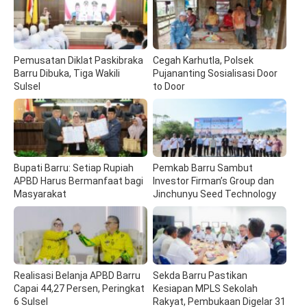
Pemusatan Diklat Paskibraka
Cegah Karhutla, Polsek
Barru Dibuka, Tiga Wakili
Pujananting Sosialisasi Door
Sulsel
to Door
Bupati Barru: Setiap Rupiah
Pemkab Barru Sambut
APBD Harus Bermanfaat bagi
Investor Firman’s Group dan
Masyarakat
Jinchunyu Seed Technology
Realisasi Belanja APBD Barru
Sekda Barru Pastikan
Capai 44,27 Persen, Peringkat
Kesiapan MPLS Sekolah
6 Sulsel
Rakyat, Pembukaan Digelar 31