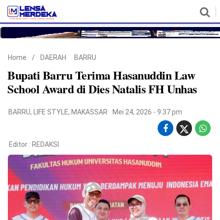
HOME
NASIONAL
POLITIK
METRO
DAERAH
HUKUM & HAM
EKONOMI
PENDIDIKAN
MORE
Home
/
DAERAH
BARRU
Bupati Barru Terima Hasanuddin Law
School Award di Dies Natalis FH Unhas
BARRU
,
LIFE STYLE
,
MAKASSAR
Mei 24, 2026 - 9:37 pm
Editor :
REDAKSI
©
Copyright
2026
Lensa
Merdeka