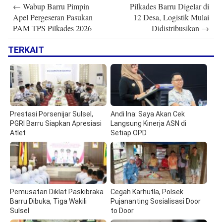
Post
←
Wabup Barru Pimpin
Pilkades Barru Digelar di
navigation
Apel Pergeseran Pasukan
12 Desa, Logistik Mulai
PAM TPS Pilkades 2026
Didistribusikan
→
TERKAIT
Prestasi Porsenijar Sulsel,
Andi Ina: Saya Akan Cek
PGRI Barru Siapkan Apresiasi
Langsung Kinerja ASN di
Atlet
Setiap OPD
Pemusatan Diklat Paskibraka
Cegah Karhutla, Polsek
Barru Dibuka, Tiga Wakili
Pujananting Sosialisasi Door
Sulsel
to Door