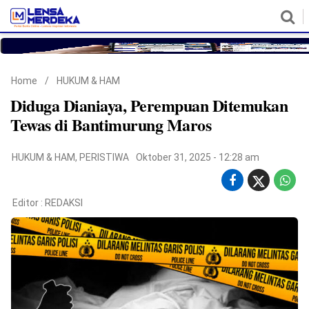
HOME
NASIONAL
POLITIK
METRO
DAERAH
HUKUM & HAM
EKONOMI
PENDIDIKAN
MORE
Home
/
HUKUM & HAM
Diduga Dianiaya, Perempuan Ditemukan
Tewas di Bantimurung Maros
HUKUM & HAM
,
PERISTIWA
Oktober 31, 2025 - 12:28 am
Editor :
REDAKSI
©
Copyright
2026
Lensa
Merdeka