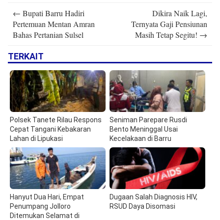
Post
←
Bupati Barru Hadiri
Dikira Naik Lagi,
navigation
Pertemuan Mentan Amran
Ternyata Gaji Pensiunan
Bahas Pertanian Sulsel
Masih Tetap Segitu!
→
TERKAIT
Polsek Tanete Rilau Respons
Seniman Parepare Rusdi
Cepat Tangani Kebakaran
Bento Meninggal Usai
Lahan di Lipukasi
Kecelakaan di Barru
Hanyut Dua Hari, Empat
Dugaan Salah Diagnosis HIV,
Penumpang Jolloro
RSUD Daya Disomasi
Ditemukan Selamat di