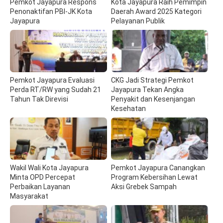
Pemkot Jayapura Respons
Kota Jayapura Raih Pemimpin
Penonaktifan PBI-JK Kota
Daerah Award 2025 Kategori
Jayapura
Pelayanan Publik
Pemkot Jayapura Evaluasi
CKG Jadi Strategi Pemkot
Perda RT/RW yang Sudah 21
Jayapura Tekan Angka
Tahun Tak Direvisi
Penyakit dan Kesenjangan
Kesehatan
Wakil Wali Kota Jayapura
Pemkot Jayapura Canangkan
Minta OPD Percepat
Program Kebersihan Lewat
Perbaikan Layanan
Aksi Grebek Sampah
Masyarakat