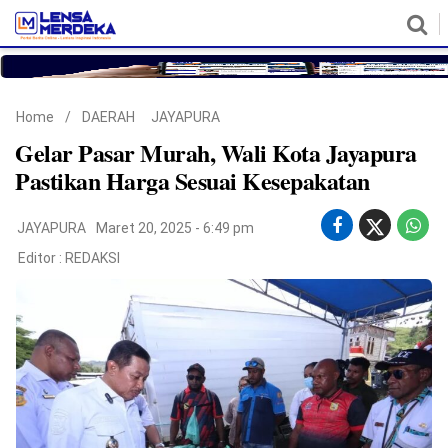
HOME
NASIONAL
POLITIK
METRO
DAERAH
HUKUM & HAM
EKONOMI
PENDIDIKAN
MORE
Home
/
DAERAH
JAYAPURA
Gelar Pasar Murah, Wali Kota Jayapura
Pastikan Harga Sesuai Kesepakatan
JAYAPURA
Maret 20, 2025 - 6:49 pm
Editor :
REDAKSI
©
Copyright
2026
Lensa
Merdeka