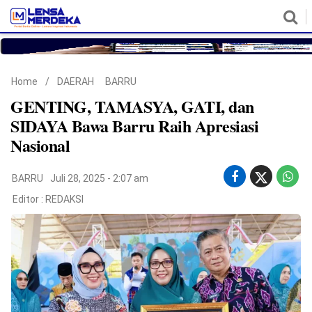
HOME
NASIONAL
POLITIK
METRO
DAERAH
HUKUM & HAM
EKONOMI
PENDIDIKAN
MORE
Home
/
DAERAH
BARRU
GENTING, TAMASYA, GATI, dan
SIDAYA Bawa Barru Raih Apresiasi
Nasional
BARRU
Juli 28, 2025 - 2:07 am
Editor :
REDAKSI
©
Copyright
2026
Lensa
Merdeka