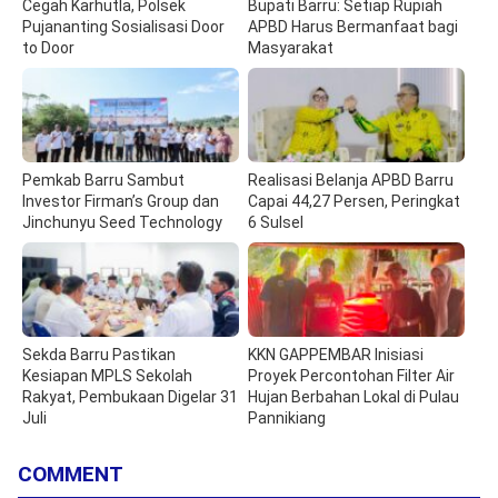
Cegah Karhutla, Polsek
Bupati Barru: Setiap Rupiah
Pujananting Sosialisasi Door
APBD Harus Bermanfaat bagi
to Door
Masyarakat
Pemkab Barru Sambut
Realisasi Belanja APBD Barru
Investor Firman’s Group dan
Capai 44,27 Persen, Peringkat
Jinchunyu Seed Technology
6 Sulsel
Sekda Barru Pastikan
KKN GAPPEMBAR Inisiasi
Kesiapan MPLS Sekolah
Proyek Percontohan Filter Air
Rakyat, Pembukaan Digelar 31
Hujan Berbahan Lokal di Pulau
Juli
Pannikiang
COMMENT