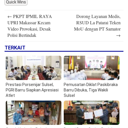
Quick Wins
Post
←
PKPT IPMIL RAYA
Dorong Layanan Medis,
navigation
UPRI Makassar Kecam
RSUD La Patarai Teken
Video Provokasi, Desak
MoU dengan PT Samator
Polisi Bertindak
→
TERKAIT
Prestasi Porsenijar Sulsel,
Pemusatan Diklat Paskibraka
PGRI Barru Siapkan Apresiasi
Barru Dibuka, Tiga Wakili
Atlet
Sulsel