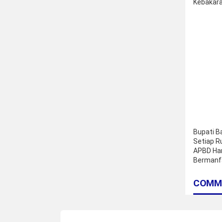
Kebakar
Jati
Bupati Ba
Setiap R
APBD Ha
Bermanf
Masyara
COMM