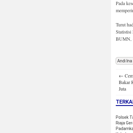
Pada kes
memperin
Turut had
Statisti
BUMN, Sa
Andi Ina
Post
←
Cemb
navigatio
Bakar 
Juta
TERKA
Polsek T
Riaja Ge
Padamk