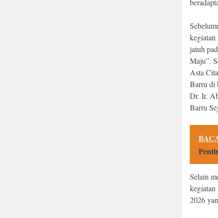
beradapta
Sebelumn
kegiatan 
jatuh pa
Maju”. S
Asta Cit
Barru di
Dr. Ir. A
Barru Se
BACA
Penti
Selain m
kegiatan
2026 yan