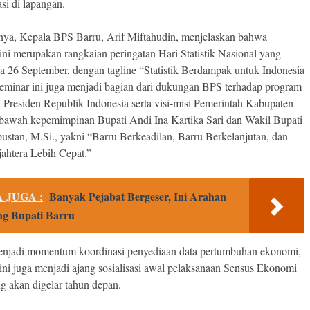
si di lapangan.
ya, Kepala BPS Barru, Arif Miftahudin, menjelaskan bahwa
ini merupakan rangkaian peringatan Hari Statistik Nasional yang
da 26 September, dengan tagline “Statistik Berdampak untuk Indonesia
eminar ini juga menjadi bagian dari dukungan BPS terhadap program
a Presiden Republik Indonesia serta visi-misi Pemerintah Kabupaten
 bawah kepemimpinan Bupati Andi Ina Kartika Sari dan Wakil Bupati
bustan, M.Si., yakni “Barru Berkeadilan, Barru Berkelanjutan, dan
jahtera Lebih Cepat.”
 JUGA :
Banyak Pejabat Bergeser, Ini Arahan
ng Bupati Barru
enjadi momentum koordinasi penyediaan data pertumbuhan ekonomi,
 ini juga menjadi ajang sosialisasi awal pelaksanaan Sensus Ekonomi
g akan digelar tahun depan.