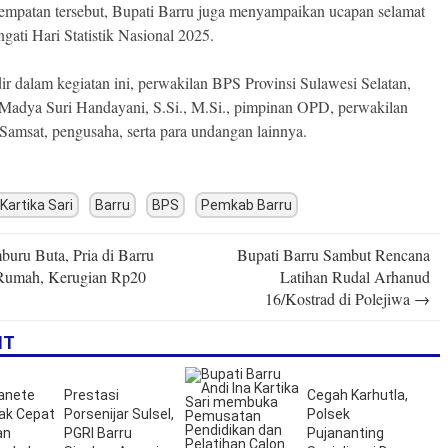
empatan tersebut, Bupati Barru juga menyampaikan ucapan selamat
gati Hari Statistik Nasional 2025.
ir dalam kegiatan ini, perwakilan BPS Provinsi Sulawesi Selatan,
si Madya Suri Handayani, S.Si., M.Si., pimpinan OPD, perwakilan
msat, pengusaha, serta para undangan lainnya.
 Kartika Sari
Barru
BPS
Pemkab Barru
uru Buta, Pria di Barru
Bupati Barru Sambut Rencana
n
Rumah, Kerugian Rp20
Latihan Rudal Arhanud
16/Kostrad di Polejiwa
→
IT
anete
Prestasi
Cegah Karhutla,
rak Cepat
Porsenijar Sulsel,
Polsek
an
PGRI Barru
Pujananting