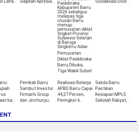
an Lahan
Siapkan Apresiasi
Sosialisasi Door
Atlet
to Door
Pemusatan
Diklat Paskibraka
Barru Dibuka,
Tiga Wakili Sulsel
rru:
Pemkab Barru
Realisasi Belanja
Sekda Barru
upiah
Sambut Investor
APBD Barru Capai
Pastikan
rus
Firman’s Group
44,27 Persen,
Kesiapan MPLS
aat bagi
dan Jinchunyu
Peringkat 6
Sekolah Rakyat,
kat
Seed Technology
Sulsel
Pembukaan
Digelar 31 Juli
ENT