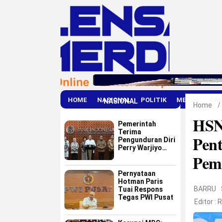
HOME
NASIONAL
POLITIK
METRO
DA
NASIONAL
Home
/
HSN
Pemerintah
Terima
Pent
Pengunduran Diri
Perry Warjiyo
Pem
dari Bank
Indonesia
Pernyataan
Hotman Paris
BARRU
Tuai Respons
Tegas PWI Pusat
Editor :
R