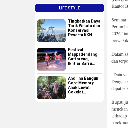
Kantor B
LIFE STYLE
Seminar 
Tingkatkan Daya
Tarik Wisata dan
Pertumbu
Konservasi,
2026” in
Peserta KKN
GAPPEMBAR
perwakil
Persembahkan
Spot Foto
Festival
Instagramable di
Dalam sa
Mappadendang
Pulau Pannikiang
Gattareng,
dan terp
Ikhtiar Barru
Menjadikan
Budaya sebagai
“Data ya
Destinasi Wisata
Andi Ina Bangun
Dengan s
Core Memory
Anak Lewat
dapat leb
Cokelat
Sederhana
Bupati j
menekan
terhadap
perekrut