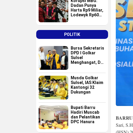
Korupsi MBG:
Dadan Punya
Harta Rp9 Miliar,
Lodewyk Rp60
Miliar
POLITIK
Bursa Sekretaris
DPD I Golkar
Sulsel
Menghangat, Dua
Nama Baru
Masuk Radar Tim
Formatur IAS
Musda Golkar
Sulsel, IAS Klaim
Kantongi 32
Dukungan
Bupati Barru
Hadiri Muscab
BARRU
dan Pelantikan
DPC Hanura
Sari, S.
(HSN) 20