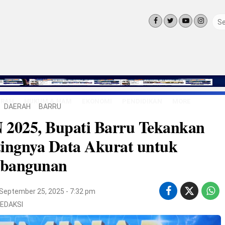
ERAH
HUKUM & HAM
EKONOMI
PENDIDIKAN
MORE
DAERAH
BARRU
LINGKUNG
 2025, Bupati Barru Tekankan
OLAHRAGA
OPINI
ingnya Data Akurat untuk
LIFE STYLE
bangunan
September 25, 2025 - 7:32 pm
EDAKSI