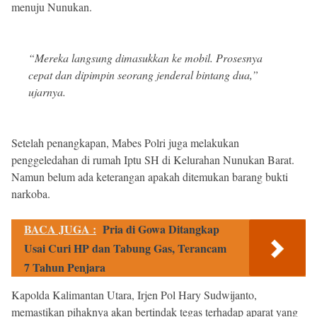
menuju Nunukan.
“Mereka langsung dimasukkan ke mobil. Prosesnya
cepat dan dipimpin seorang jenderal bintang dua,”
ujarnya.
Setelah penangkapan, Mabes Polri juga melakukan
penggeledahan di rumah Iptu SH di Kelurahan Nunukan Barat.
Namun belum ada keterangan apakah ditemukan barang bukti
narkoba.
BACA JUGA :
Pria di Gowa Ditangkap
Usai Curi HP dan Tabung Gas, Terancam
7 Tahun Penjara
Kapolda Kalimantan Utara, Irjen Pol Hary Sudwijanto,
memastikan pihaknya akan bertindak tegas terhadap aparat yang