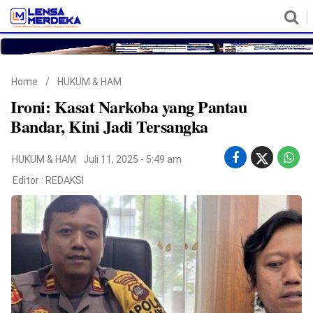
HOME
NASIONAL
POLITIK
METRO
DAERAH
HUKUM & HAM
EKONOMI
PENDIDIKAN
MORE
Home
/
HUKUM & HAM
Ironi: Kasat Narkoba yang Pantau
Bandar, Kini Jadi Tersangka
HUKUM & HAM
Juli 11, 2025 - 5:49 am
Editor :
REDAKSI
©
Copyright
2026
Lensa
Merdeka