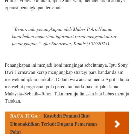
Humas Polres Nunukan, Ipda Sunarwan, membenarkan adanya
operasi penangkapan tersebut.
“Benar, ada penangkapan oleh Mabes Polri. Namun
kami belum menerima informasi resmi mengenai dasar
penangkapan,” ujar Sunarwan, Kamis (10/7/2025).
Penangkapan ini menjadi ironi mengingat sebelumnya, Iptu Sony
Dwi Hermawan kerap mengungkap strategi para bandar dalam
menyelundupkan narkoba. Dalam wawancara medio April lalu, ia
menyebut pergeseran pola peredaran narkoba dari jalur lama
Malaysia–Sebatik–Tunon Taka menuju lintasan laut bebas menuju
Tarakan.
BACA JUGA :
Kasubdit Paminal Ikut
Dinonaktifkan Terkait Dugaan Pemerasan
Polisi