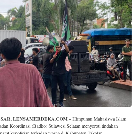
SAR, LENSAMERDEKA.COM
– Himpunan Mahasiswa Islam
dan Koordinasi (Badko) Sulawesi Selatan menyoroti tindakan
aparat kepolisian terhadap warga di Kabupaten Takalar.