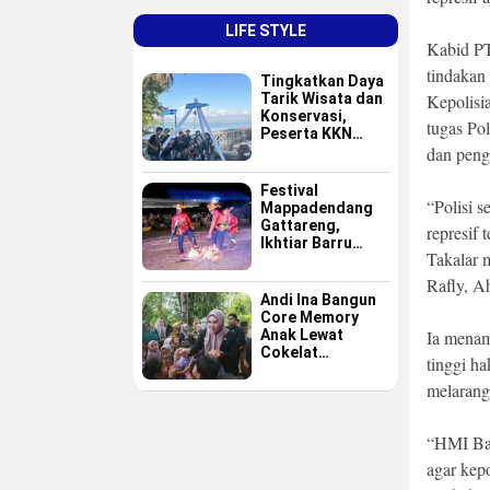
LIFE STYLE
Kabid P
tindakan
Tingkatkan Daya
Tarik Wisata dan
Kepolisi
Konservasi,
tugas Po
Peserta KKN
GAPPEMBAR
dan peng
Persembahkan
Spot Foto
Festival
Instagramable di
“Polisi 
Mappadendang
Pulau Pannikiang
Gattareng,
represif
Ikhtiar Barru
Takalar 
Menjadikan
Budaya sebagai
Rafly, A
Destinasi Wisata
Andi Ina Bangun
Core Memory
Anak Lewat
Ia menam
Cokelat
tinggi h
Sederhana
melarang
“HMI Bad
agar kepo