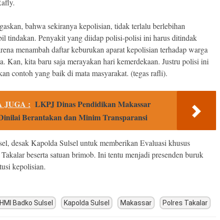
afly.
askan, bahwa sekiranya kepolisian, tidak terlalu berlebihan
 tindakan. Penyakit yang diidap polisi-polisi ini harus ditindak
arena menambah daftar keburukan aparat kepolisian terhadap warga
. Kan, kita baru saja merayakan hari kemerdekaan. Justru polisi ini
n contoh yang baik di mata masyarakat. (tegas rafli).
 JUGA :
LKPJ Dinas Pendidikan Makassar
Dinilai Berantakan dan Minim Transparansi
el, desak Kapolda Sulsel untuk memberikan Evaluasi khusus
 Takalar beserta satuan brimob. Ini tentu menjadi presenden buruk
itusi kepolisian.
HMI Badko Sulsel
Kapolda Sulsel
Makassar
Polres Takalar