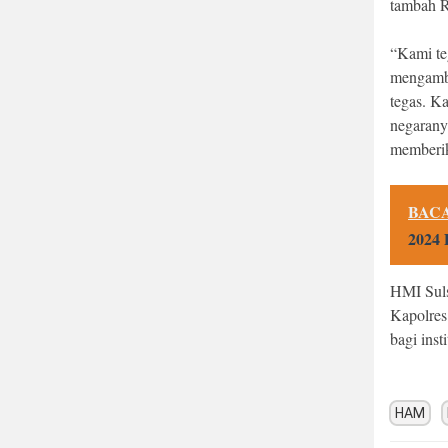
tambah R
“Kami teg
mengambil
tegas. K
negaranya
memberika
BACA
2024 
HMI Suls
Kapolres
bagi inst
HAM