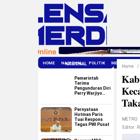
HOME
NASIONAL
POLITIK
METRO
DA
NASIONAL
Home
/
Kab
Pemerintah
Terima
Keca
Pengunduran Diri
Perry Warjiyo
Tak
dari Bank
Indonesia
Pernyataan
Hotman Paris
METRO
Tuai Respons
Tegas PWI Pusat
Editor :
R