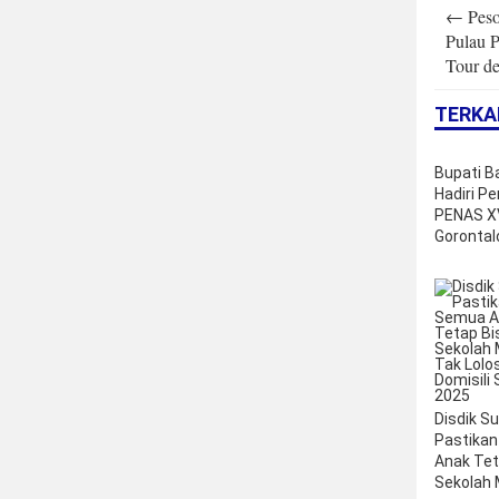
Post
←
Peso
navigatio
Pulau P
Tour de
TERKA
Bupati B
Hadiri P
PENAS XV
Gorontal
Disdik Su
Pastika
Anak Tet
Sekolah 