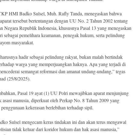
TKP HMI Badko Sulsel, Muh. Rafly Tanda, menegaskan bahwa
 aparat tersebut bertentangan dengan UU No. 2 Tahun 2002 tentang
an Negara Republik Indonesia, khususnya Pasal 13 yang menegaskan
lri sebagai pemelihara keamanan, penegak hukum, serta pelindung
ayom masyarakat.
seharusnya hadir sebagai pelindung rakyat, bukan malah bertindak
 terhadap warga yang memperjuangkan haknya. Apa yang terjadi di
mencederai semangat reformasi dan amanat undang-undang,” tegas
had (25/8/2025).
bahkan, Pasal 19 ayat (1) UU Polri mewajibkan aparat menjunjung
ak asasi manusia, diperkuat oleh Perkap No. 8 Tahun 2009 yang
 penggunaan kekerasan berlebihan terhadap sipil.
ko Sulsel mengecam keras tindakan ini dan akan terus mengawal
lisian tidak keluar dari koridor hukum dan hak asasi manusia,”