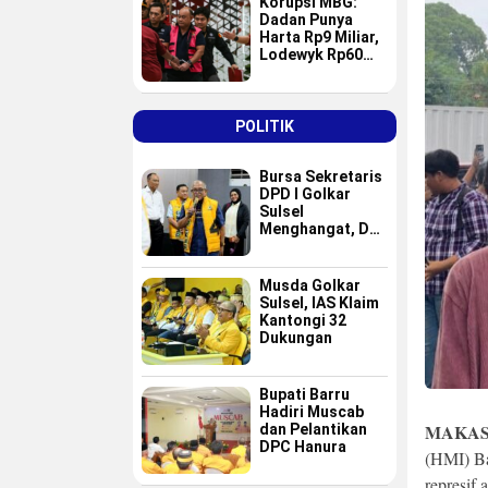
Korupsi MBG:
Dadan Punya
Harta Rp9 Miliar,
Lodewyk Rp60
Miliar
POLITIK
Bursa Sekretaris
DPD I Golkar
Sulsel
Menghangat, Dua
Nama Baru
Masuk Radar Tim
Formatur IAS
Musda Golkar
Sulsel, IAS Klaim
Kantongi 32
Dukungan
Bupati Barru
Hadiri Muscab
MAKAS
dan Pelantikan
DPC Hanura
(HMI) Ba
represif 