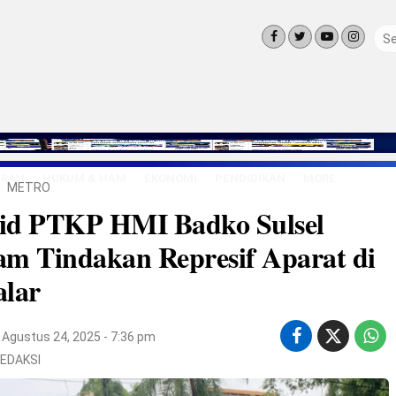
ERAH
HUKUM & HAM
EKONOMI
PENDIDIKAN
MORE
METRO
LINGKUNG
id PTKP HMI Badko Sulsel
OLAHRAGA
OPINI
m Tindakan Represif Aparat di
LIFE STYLE
alar
Agustus 24, 2025 - 7:36 pm
EDAKSI