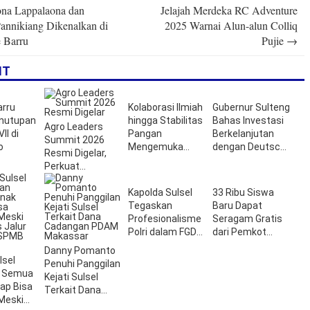
na Lappalaona dan
Jelajah Merdeka RC Adventure
n
annikiang Dikenalkan di
2025 Warnai Alun-alun Colliq
 Barru
Pujie
→
IT
arru
Kolaborasi Ilmiah
Gubernur Sulteng
enutupan
hingga Stabilitas
Bahas Investasi
Agro Leaders
II di
Pangan
Berkelanjutan
Summit 2026
o
Mengemuka
dengan Deutsche
Resmi Digelar,
dalam Talkshow
Bank
Perkuat
Agro Leaders
Kolaborasi
Summit 2026
Pangan Hijau
Kapolda Sulsel
33 Ribu Siswa
Kaltim
Tegaskan
Baru Dapat
Profesionalisme
Seragam Gratis
Polri dalam FGD
dari Pemkot
Pelayanan Publik
Makassar, 500
Danny Pomanto
UMKM Terlibat
lsel
Penuhi Panggilan
n Semua
Kejati Sulsel
ap Bisa
Terkait Dana
Meski
Cadangan PDAM