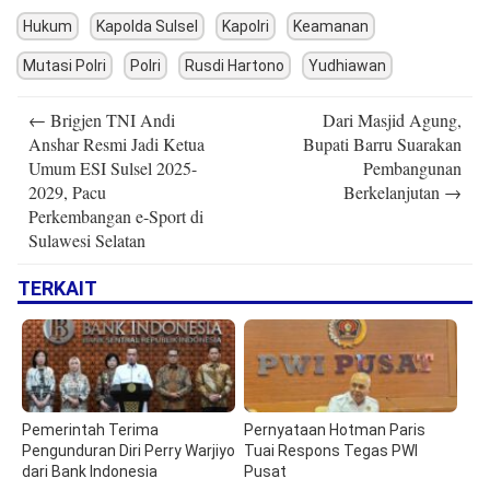
Hukum
Kapolda Sulsel
Kapolri
Keamanan
Mutasi Polri
Polri
Rusdi Hartono
Yudhiawan
Post
←
Brigjen TNI Andi
Dari Masjid Agung,
navigation
Anshar Resmi Jadi Ketua
Bupati Barru Suarakan
Umum ESI Sulsel 2025-
Pembangunan
2029, Pacu
Berkelanjutan
→
Perkembangan e-Sport di
Sulawesi Selatan
TERKAIT
Pemerintah Terima
Pernyataan Hotman Paris
Pengunduran Diri Perry Warjiyo
Tuai Respons Tegas PWI
dari Bank Indonesia
Pusat