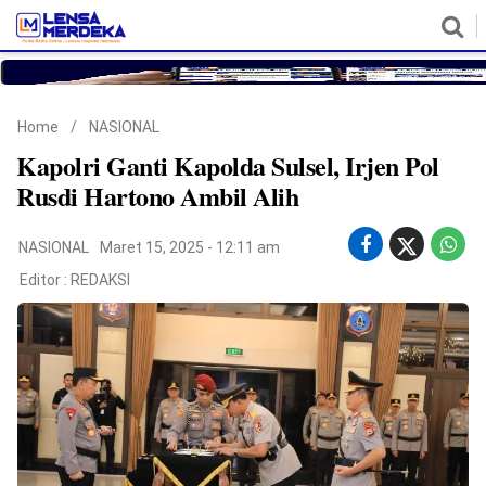
HOME
NASIONAL
POLITIK
METRO
DAERAH
HUKUM & HAM
EKONOMI
PENDIDIKAN
MORE
Home
/
NASIONAL
Kapolri Ganti Kapolda Sulsel, Irjen Pol
Rusdi Hartono Ambil Alih
NASIONAL
Maret 15, 2025 - 12:11 am
Editor :
REDAKSI
©
Copyright
2026
Lensa
Merdeka