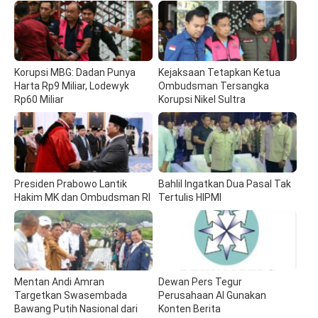
Korupsi MBG: Dadan Punya
Kejaksaan Tetapkan Ketua
Harta Rp9 Miliar, Lodewyk
Ombudsman Tersangka
Rp60 Miliar
Korupsi Nikel Sultra
Presiden Prabowo Lantik
Bahlil Ingatkan Dua Pasal Tak
Hakim MK dan Ombudsman RI
Tertulis HIPMI
Mentan Andi Amran
Dewan Pers Tegur
Targetkan Swasembada
Perusahaan AI Gunakan
Bawang Putih Nasional dari
Konten Berita