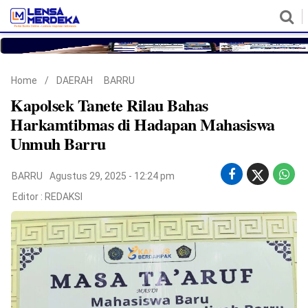
HOME
NASIONAL
POLITIK
METRO
DAERAH
HUKUM & HAM
EKONOMI
PENDIDIKAN
MORE
Home
/
DAERAH
BARRU
Kapolsek Tanete Rilau Bahas
Harkamtibmas di Hadapan Mahasiswa
Unmuh Barru
BARRU
Agustus 29, 2025 - 12:24 pm
Editor :
REDAKSI
©
Copyright
2026
Lensa
Merdeka