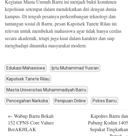
Kegiatan Masta Unmuh Barru ini menjadi bukti komitmen
kepolisian setempat dalam mendekatkan diri dengan dunia
kampus. Di tengah pesatnya perkembangan teknologi dan
tantangan sosial di Barru, pesan Kapolsek Tanete Rilau ini
relevan untuk membekali mahasiswa agar tidak hanya cerdas
secara akademik, tetapi juga kuat dalam karakter dan siap
menghadapi dinamika masyarakat modern.
Edukasi Mahasiswa
Iptu Muhammad Yusran
Kapolsek Tanete Rilau
Masta Universitas Muhammadiyah Barru
Pencegahan Narkoba
Penipuan Online
Polres Barru
Post
←
Wabup Barru Bekali
Kapolres Barru dan
navigation
152 CPNS Core Values
Pabung Kodim 1405
BerAKHLAK
Sepakat Tingkatkan
Patroli
→