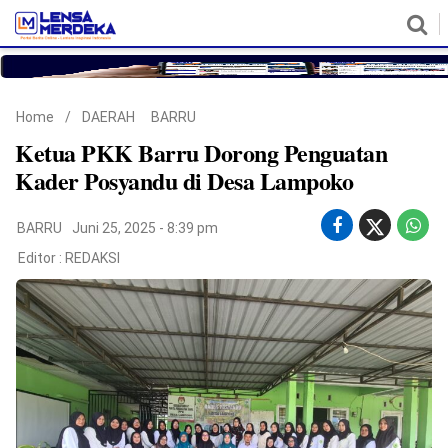
HOME
NASIONAL
POLITIK
METRO
DAERAH
HUKUM & HAM
EKONOMI
PENDIDIKAN
MORE
Home
/
DAERAH
BARRU
Ketua PKK Barru Dorong Penguatan
Kader Posyandu di Desa Lampoko
BARRU
Juni 25, 2025 - 8:39 pm
Editor :
REDAKSI
©
Copyright
2026
Lensa
Merdeka