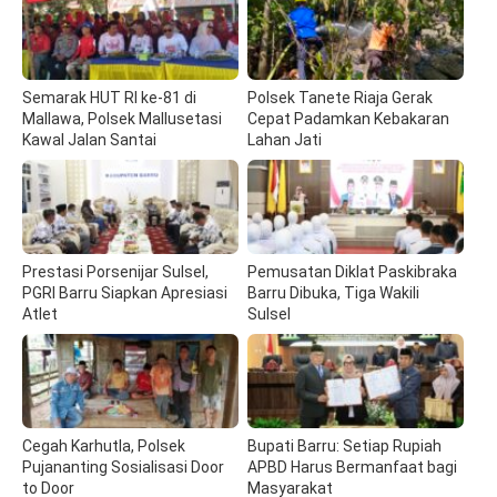
Semarak HUT RI ke-81 di
Polsek Tanete Riaja Gerak
Mallawa, Polsek Mallusetasi
Cepat Padamkan Kebakaran
Kawal Jalan Santai
Lahan Jati
Prestasi Porsenijar Sulsel,
Pemusatan Diklat Paskibraka
PGRI Barru Siapkan Apresiasi
Barru Dibuka, Tiga Wakili
Atlet
Sulsel
Cegah Karhutla, Polsek
Bupati Barru: Setiap Rupiah
Pujananting Sosialisasi Door
APBD Harus Bermanfaat bagi
to Door
Masyarakat