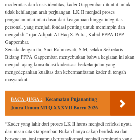
modernitas dan krisis identitas, kader Gappembar dituntut untuk
tidak kehilangan arah perjuangan. LK II menjadi proses
penguatan nilai-nilai dasar dari keagamaan hingga integritas
personal, yang menjadi fondasi penting untuk memimpin dan
mengabdi,” ujar Adipati Al-Haq S. Putra, Kabid PPPA DPP
Gappembar.
Senada dengan itu, Suci Rahmawati, S.M, selaku Sekretaris
Bidang PPPA Gappembar, menyebutkan bahwa kegiatan ini akan
menjadi ajang konsolidasi kaderisasi berkelanjutan yang
mengedepankan kualitas dan kebermanfaatan kader di tengah
masyarakat.
BACA JUGA :
Kecamatan Pujananting
Juara Umum MTQ XXXVII Barru 2026
“Kader yang lahir dari proses LK II harus menjadi refleksi nyata
dari insan cita Gappembar. Bukan hanya cakap berdiskusi dan
berwacana, tapi mampu bertransformasi menjadi pemimpin yang