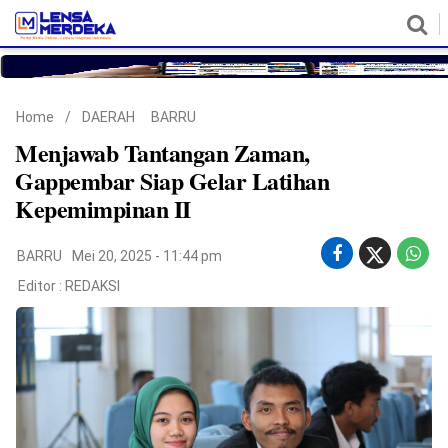
HOME
NASIONAL
POLITIK
METRO
DAERAH
HUKUM & HAM
EKONOMI
PENDIDIKAN
MORE
Home
/
DAERAH
BARRU
Menjawab Tantangan Zaman,
Gappembar Siap Gelar Latihan
Kepemimpinan II
BARRU
Mei 20, 2025 - 11:44 pm
Editor :
REDAKSI
©
Copyright
2026
Lensa
Merdeka