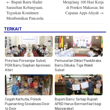
←
Bupati Barru Hadiri
Menjelang 100 Hari Kerja
navigation
Sarasehan Kebangsaan,
di Pemkot Makassar, Ini
Tegaskan Komitmen
Capaian Appi-Aliyah
→
Membumikan Pancasila
TERKAIT
Prestasi Porsenijar Sulsel,
Pemusatan Diklat Paskibraka
PGRI Barru Siapkan Apresiasi
Barru Dibuka, Tiga Wakili
Atlet
Sulsel
Cegah Karhutla, Polsek
Bupati Barru: Setiap Rupiah
Pujananting Sosialisasi Door
APBD Harus Bermanfaat bagi
to Door
Masyarakat