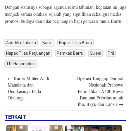
Dengan statusnya sebagai agenda resmi tahunan, kegiatan ini juga
menjadi sarana edukasi sejarah yang signifikan sekaligus media
promosi budaya dan nilai perjuangan bagi generasi muda Barru.
Andi Mattalatta
Barru
Napak Tilas Barru
Napak Tilas Perjuangan
Pemkab Barru
Sulsel
TNI
TRI Hasanuddin
Post
←
Karier Militer Andi
Operasi Tanggap Darurat
navigation
Mattalatta dan
Nasional: Prabowo
Dedikasinya Pada
Perintahkan A400 Bawa
Olahraga
Bantuan Prioritas untuk
Ibu, Bayi, dan Lansia
→
TERKAIT