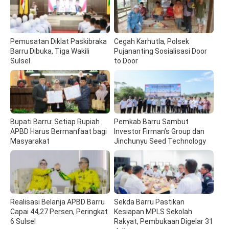
Pemusatan Diklat Paskibraka
Cegah Karhutla, Polsek
Barru Dibuka, Tiga Wakili
Pujananting Sosialisasi Door
Sulsel
to Door
Bupati Barru: Setiap Rupiah
Pemkab Barru Sambut
APBD Harus Bermanfaat bagi
Investor Firman’s Group dan
Masyarakat
Jinchunyu Seed Technology
Realisasi Belanja APBD Barru
Sekda Barru Pastikan
Capai 44,27 Persen, Peringkat
Kesiapan MPLS Sekolah
6 Sulsel
Rakyat, Pembukaan Digelar 31