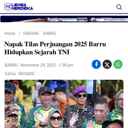
HOME
NASIONAL
POLITIK
METRO
DAERAH
HUKUM & HAM
EKONOMI
PENDIDIKAN
MORE
Home
/
DAERAH
BARRU
Napak Tilas Perjuangan 2025 Barru
Hidupkan Sejarah TNI
BARRU
November 29, 2025 - 1:38 pm
Editor :
REDAKSI
©
Copyright
2026
Lensa
Merdeka