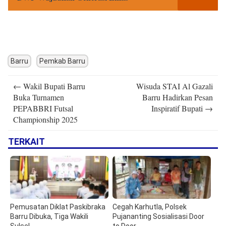
Barru
Pemkab Barru
Post
←
Wakil Bupati Barru
Wisuda STAI Al Gazali
navigation
Buka Turnamen
Barru Hadirkan Pesan
PEPABBRI Futsal
Inspiratif Bupati
→
Championship 2025
TERKAIT
Pemusatan Diklat Paskibraka
Cegah Karhutla, Polsek
Barru Dibuka, Tiga Wakili
Pujananting Sosialisasi Door
Sulsel
to Door