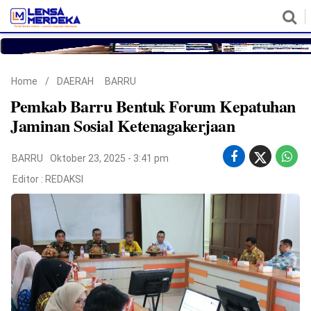
HOME
NASIONAL
POLITIK
METRO
DAERAH
HUKUM & HAM
EKONOMI
PENDIDIKAN
MORE
Home
/
DAERAH
BARRU
Pemkab Barru Bentuk Forum Kepatuhan
Jaminan Sosial Ketenagakerjaan
BARRU
Oktober 23, 2025 - 3:41 pm
Editor :
REDAKSI
©
Copyright
2026
Lensa
Merdeka