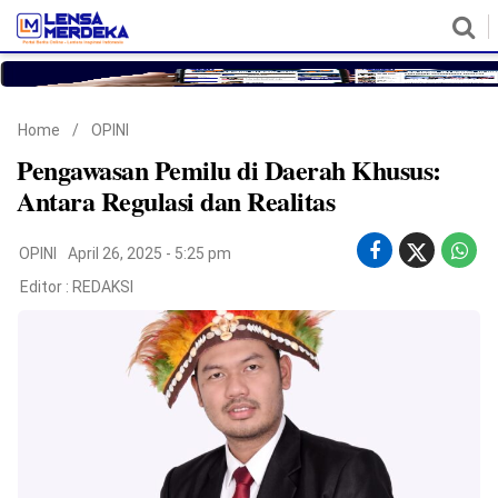
HOME
NASIONAL
POLITIK
METRO
DAERAH
HUKUM & HAM
EKONOMI
PENDIDIKAN
MORE
Home
/
OPINI
Pengawasan Pemilu di Daerah Khusus:
Antara Regulasi dan Realitas
OPINI
April 26, 2025 - 5:25 pm
Editor :
REDAKSI
©
Copyright
2026
Lensa
Merdeka