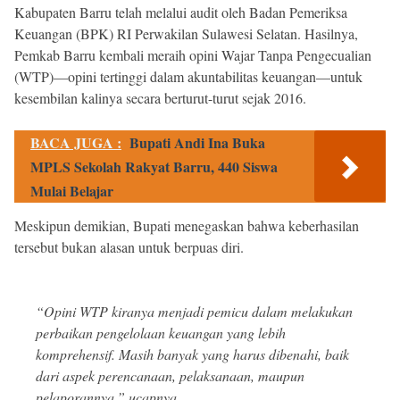
Kabupaten Barru telah melalui audit oleh Badan Pemeriksa
Keuangan (BPK) RI Perwakilan Sulawesi Selatan. Hasilnya,
Pemkab Barru kembali meraih opini Wajar Tanpa Pengecualian
(WTP)—opini tertinggi dalam akuntabilitas keuangan—untuk
kesembilan kalinya secara berturut-turut sejak 2016.
BACA JUGA :
Bupati Andi Ina Buka
MPLS Sekolah Rakyat Barru, 440 Siswa
Mulai Belajar
Meskipun demikian, Bupati menegaskan bahwa keberhasilan
tersebut bukan alasan untuk berpuas diri.
“Opini WTP kiranya menjadi pemicu dalam melakukan
perbaikan pengelolaan keuangan yang lebih
komprehensif. Masih banyak yang harus dibenahi, baik
dari aspek perencanaan, pelaksanaan, maupun
pelaporannya,” ucapnya.