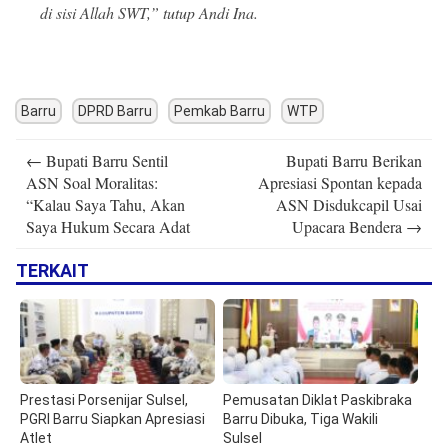
di sisi Allah SWT,” tutup Andi Ina.
Barru
DPRD Barru
Pemkab Barru
WTP
Post
←
Bupati Barru Sentil
Bupati Barru Berikan
navigation
ASN Soal Moralitas:
Apresiasi Spontan kepada
“Kalau Saya Tahu, Akan
ASN Disdukcapil Usai
Saya Hukum Secara Adat
Upacara Bendera
→
TERKAIT
Prestasi Porsenijar Sulsel,
Pemusatan Diklat Paskibraka
PGRI Barru Siapkan Apresiasi
Barru Dibuka, Tiga Wakili
Atlet
Sulsel