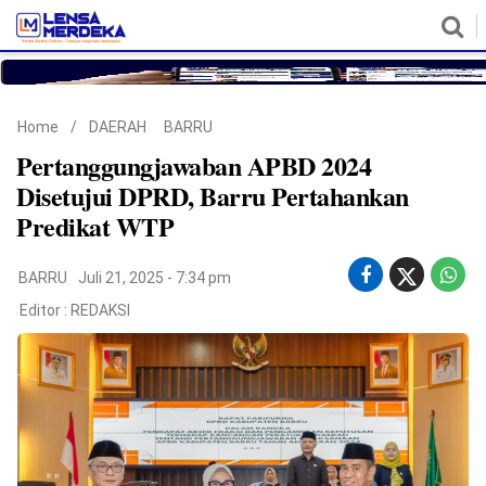
HOME
NASIONAL
POLITIK
METRO
DAERAH
HUKUM & HAM
EKONOMI
PENDIDIKAN
MORE
Home
/
DAERAH
BARRU
Pertanggungjawaban APBD 2024
Disetujui DPRD, Barru Pertahankan
Predikat WTP
BARRU
Juli 21, 2025 - 7:34 pm
Editor :
REDAKSI
©
Copyright
2026
Lensa
Merdeka