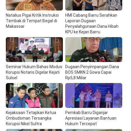
Natalius Pigai Kritik Instruksi
HMI Cabang Barru Serahkan
Tembak di Tempat Begal di
Laporan Dugaan
Makassar
Penyalahgunaan Dana Hibah
KPU ke Kejari Barru
Seminar Hukum Bahas Modus
Dugaan Penyimpangan Dana
Korupsi Notaris Digelar Kejati
BOS SMKN 2 Gowa Capai
Sulsel
Rp5,8 Miliar
Kejaksaan Tetapkan Ketua
Pemkab Barru Diganjar
Ombudsman Tersangka
Apresiasi Layanan Bantuan
Korupsi Nikel Sultra
Hukum Tercepat