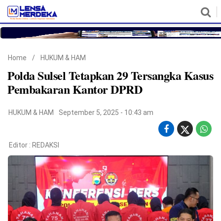
HOME
NASIONAL
POLITIK
METRO
DAERAH
HUKUM & HAM
EKONOMI
PENDIDIKAN
MORE
Home
/
HUKUM & HAM
Polda Sulsel Tetapkan 29 Tersangka Kasus
Pembakaran Kantor DPRD
HUKUM & HAM
September 5, 2025 - 10:43 am
Editor :
REDAKSI
©
Copyright
2026
Lensa
Merdeka