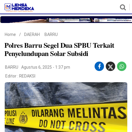
HOME
NASIONAL
POLITIK
METRO
DAERAH
HUKUM & HAM
EKONOMI
PENDIDIKAN
MORE
Home
/
DAERAH
BARRU
Polres Barru Segel Dua SPBU Terkait
Penyelundupan Solar Subsidi
BARRU
Agustus 6, 2025 - 1:37 pm
Editor :
REDAKSI
©
Copyright
2026
Lensa
Merdeka