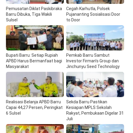
Pemusatan Diklat Paskibraka
Cegah Karhutla, Polsek
Barru Dibuka, Tiga Wakili
Pujananting Sosialisasi Door
Sulsel
to Door
Bupati Barru: Setiap Rupiah
Pemkab Barru Sambut
APBD Harus Bermanfaat bagi
Investor Firman’s Group dan
Masyarakat
Jinchunyu Seed Technology
Realisasi Belanja APBD Barru
Sekda Barru Pastikan
Capai 44,27 Persen, Peringkat
Kesiapan MPLS Sekolah
6 Sulsel
Rakyat, Pembukaan Digelar 31
Juli