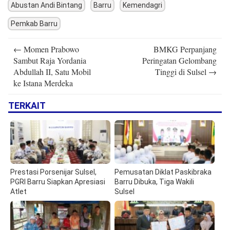
Abustan Andi Bintang
Barru
Kemendagri
Pemkab Barru
Post
←
Momen Prabowo
BMKG Perpanjang
navigation
Sambut Raja Yordania
Peringatan Gelombang
Abdullah II, Satu Mobil
Tinggi di Sulsel
→
ke Istana Merdeka
TERKAIT
Prestasi Porsenijar Sulsel,
Pemusatan Diklat Paskibraka
PGRI Barru Siapkan Apresiasi
Barru Dibuka, Tiga Wakili
Atlet
Sulsel