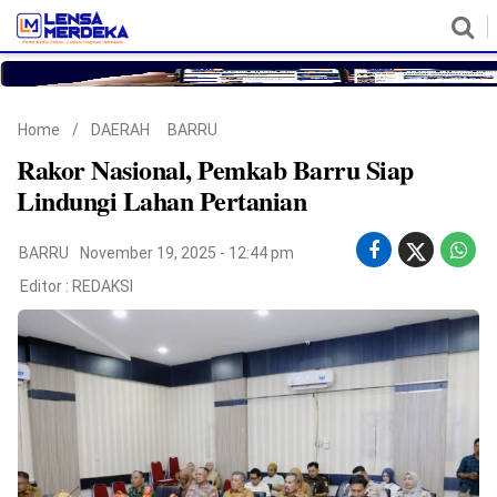
HOME
NASIONAL
POLITIK
METRO
DAERAH
HUKUM & HAM
EKONOMI
PENDIDIKAN
MORE
Home
/
DAERAH
BARRU
Rakor Nasional, Pemkab Barru Siap
Lindungi Lahan Pertanian
BARRU
November 19, 2025 - 12:44 pm
Editor :
REDAKSI
©
Copyright
2026
Lensa
Merdeka