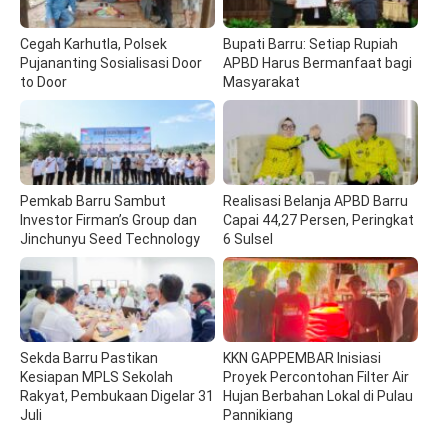
Cegah Karhutla, Polsek
Bupati Barru: Setiap Rupiah
Pujananting Sosialisasi Door
APBD Harus Bermanfaat bagi
to Door
Masyarakat
Pemkab Barru Sambut
Realisasi Belanja APBD Barru
Investor Firman’s Group dan
Capai 44,27 Persen, Peringkat
Jinchunyu Seed Technology
6 Sulsel
Sekda Barru Pastikan
KKN GAPPEMBAR Inisiasi
Kesiapan MPLS Sekolah
Proyek Percontohan Filter Air
Rakyat, Pembukaan Digelar 31
Hujan Berbahan Lokal di Pulau
Juli
Pannikiang