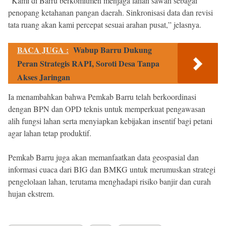
“Kami di Barru berkomitmen menjaga lahan sawah sebagai
penopang ketahanan pangan daerah. Sinkronisasi data dan revisi
tata ruang akan kami percepat sesuai arahan pusat,” jelasnya.
BACA JUGA :
Wabup Barru Dukung
Peran Strategis RAPI, Soroti Desa Tanpa
Akses Jaringan
Ia menambahkan bahwa Pemkab Barru telah berkoordinasi
dengan BPN dan OPD teknis untuk memperkuat pengawasan
alih fungsi lahan serta menyiapkan kebijakan insentif bagi petani
agar lahan tetap produktif.
Pemkab Barru juga akan memanfaatkan data geospasial dan
informasi cuaca dari BIG dan BMKG untuk merumuskan strategi
pengelolaan lahan, terutama menghadapi risiko banjir dan curah
hujan ekstrem.