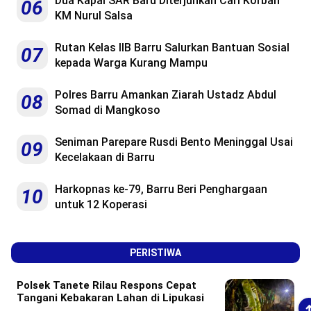
Dua Kapal SAR Baru Diterjunkan Cari Korban
06
KM Nurul Salsa
Rutan Kelas IIB Barru Salurkan Bantuan Sosial
07
kepada Warga Kurang Mampu
Polres Barru Amankan Ziarah Ustadz Abdul
08
Somad di Mangkoso
Seniman Parepare Rusdi Bento Meninggal Usai
09
Kecelakaan di Barru
Harkopnas ke-79, Barru Beri Penghargaan
10
untuk 12 Koperasi
PERISTIWA
Polsek Tanete Rilau Respons Cepat
Tangani Kebakaran Lahan di Lipukasi