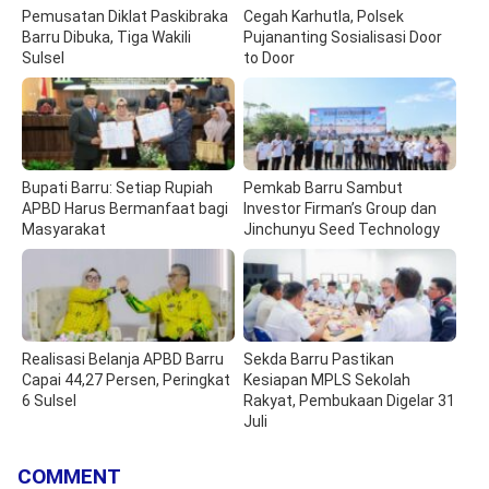
Pemusatan Diklat Paskibraka
Cegah Karhutla, Polsek
Barru Dibuka, Tiga Wakili
Pujananting Sosialisasi Door
Sulsel
to Door
Bupati Barru: Setiap Rupiah
Pemkab Barru Sambut
APBD Harus Bermanfaat bagi
Investor Firman’s Group dan
Masyarakat
Jinchunyu Seed Technology
Realisasi Belanja APBD Barru
Sekda Barru Pastikan
Capai 44,27 Persen, Peringkat
Kesiapan MPLS Sekolah
6 Sulsel
Rakyat, Pembukaan Digelar 31
Juli
COMMENT