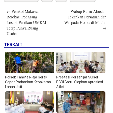
Post
←
Pemkot Makassar
Wabup Barru Abustan
navigation
Relokasi Pedagang
Tekankan Persatuan dan
Losari, Pastikan UMKM
Waspada Hoaks di Maulid
Tetap Punya Ruang
→
Usaha
TERKAIT
Polsek Tanete Riaja Gerak
Prestasi Porsenijar Sulsel,
Cepat Padamkan Kebakaran
PGRI Barru Siapkan Apresiasi
Lahan Jati
Atlet