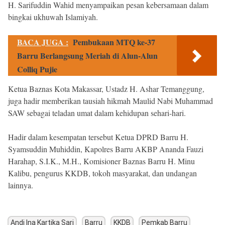
H. Sarifuddin Wahid menyampaikan pesan kebersamaan dalam
bingkai ukhuwah Islamiyah.
BACA JUGA :
Pembukaan MTQ ke-37
Barru Berlangsung Meriah di Alun-Alun
Colliq Pujie
Ketua Baznas Kota Makassar, Ustadz H. Ashar Temanggung,
juga hadir memberikan tausiah hikmah Maulid Nabi Muhammad
SAW sebagai teladan umat dalam kehidupan sehari-hari.
Hadir dalam kesempatan tersebut Ketua DPRD Barru H.
Syamsuddin Muhiddin, Kapolres Barru AKBP Ananda Fauzi
Harahap, S.I.K., M.H., Komisioner Baznas Barru H. Minu
Kalibu, pengurus KKDB, tokoh masyarakat, dan undangan
lainnya.
Andi Ina Kartika Sari
Barru
KKDB
Pemkab Barru