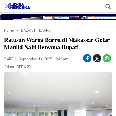
HOME
NASIONAL
POLITIK
METRO
DAERAH
HUKUM & HAM
EKONOMI
PENDIDIKAN
MORE
Home
/
DAERAH
BARRU
Ratusan Warga Barru di Makassar Gelar
Maulid Nabi Bersama Bupati
BARRU
September 14, 2025 - 3:42 am
Editor :
REDAKSI
©
Copyright
2026
Lensa
Merdeka