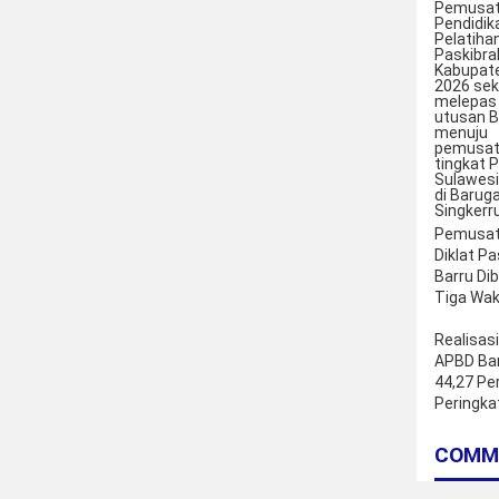
Pemusa
Diklat P
Barru Di
Tiga Waki
Realisasi
APBD Bar
44,27 Pe
Peringka
Sulsel
COMM