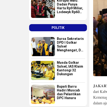
Korupsi MBG:
Dadan Punya
Harta Rp9 Miliar,
Lodewyk Rp60
Miliar
POLITIK
Bursa Sekretaris
DPD I Golkar
Sulsel
Menghangat, Dua
Nama Baru
Masuk Radar Tim
Formatur IAS
Musda Golkar
Sulsel, IAS Klaim
Kantongi 32
Dukungan
JAKAR
Bupati Barru
Hadiri Muscab
dari Kab
dan Pelantikan
Kemenag 
DPC Hanura
dalam aj