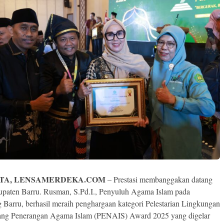
TA, LENSAMERDEKA.COM
– Prestasi membanggakan datang
upaten Barru. Rusman, S.Pd.I., Penyuluh Agama Islam pada
Barru, berhasil meraih penghargaan kategori Pelestarian Lingkungan
ang Penerangan Agama Islam (PENAIS) Award 2025 yang digelar