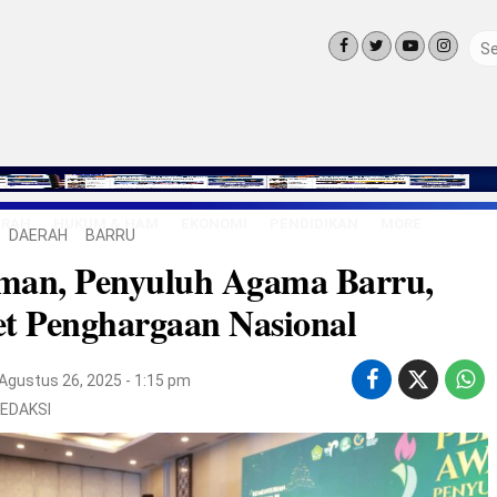
ERAH
HUKUM & HAM
EKONOMI
PENDIDIKAN
MORE
DAERAH
BARRU
LINGKUNG
man, Penyuluh Agama Barru,
OLAHRAGA
OPINI
t Penghargaan Nasional
LIFE STYLE
Agustus 26, 2025 - 1:15 pm
EDAKSI