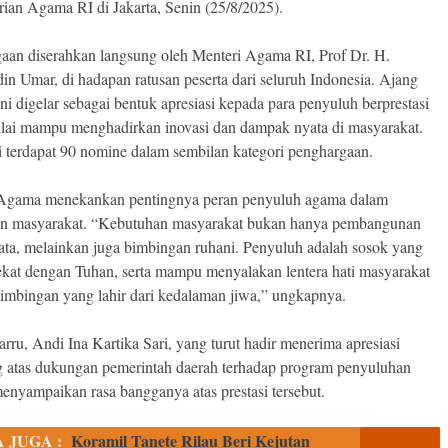
ian Agama RI di Jakarta, Senin (25/8/2025).
aan diserahkan langsung oleh Menteri Agama RI, Prof Dr. H.
in Umar, di hadapan ratusan peserta dari seluruh Indonesia. Ajang
ni digelar sebagai bentuk apresiasi kepada para penyuluh berprestasi
ilai mampu menghadirkan inovasi dan dampak nyata di masyarakat.
i terdapat 90 nomine dalam sembilan kategori penghargaan.
Agama menekankan pentingnya peran penyuluh agama dalam
n masyarakat. “Kebutuhan masyarakat bukan hanya pembangunan
mata, melainkan juga bimbingan ruhani. Penyuluh adalah sosok yang
dekat dengan Tuhan, serta mampu menyalakan lentera hati masyarakat
bimbingan yang lahir dari kedalaman jiwa,” ungkapnya.
rru, Andi Ina Kartika Sari, yang turut hadir menerima apresiasi
atas dukungan pemerintah daerah terhadap program penyuluhan
enyampaikan rasa bangganya atas prestasi tersebut.
 JUGA :
Koramil Tanete Rilau Beri Kejutan