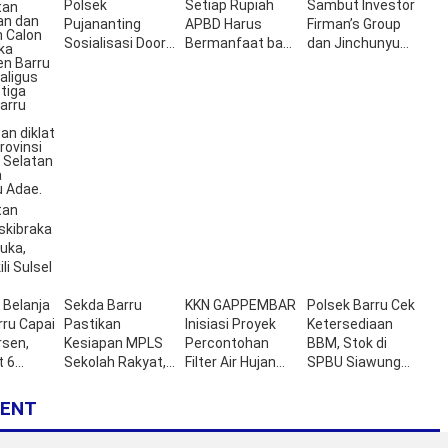
Polsek
Setiap Rupiah
Sambut Investor
Pujananting
APBD Harus
Firman’s Group
Sosialisasi Door
Bermanfaat bagi
dan Jinchunyu
to Door
Masyarakat
Seed Technology
tan
askibraka
buka,
li Sulsel
 Belanja
Sekda Barru
KKN GAPPEMBAR
Polsek Barru Cek
ru Capai
Pastikan
Inisiasi Proyek
Ketersediaan
rsen,
Kesiapan MPLS
Percontohan
BBM, Stok di
t 6
Sekolah Rakyat,
Filter Air Hujan
SPBU Siawung
Pembukaan
Berbahan Lokal di
Aman
Digelar 31 Juli
Pulau Pannikiang
ENT