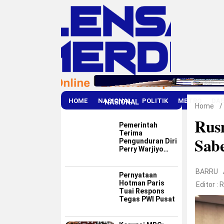
HOME
NASIONAL
POLITIK
METRO
DA
NASIONAL
Home
/
Rus
Pemerintah
Terima
Sabe
Pengunduran Diri
Perry Warjiyo
dari Bank
Indonesia
BARRU
Pernyataan
Hotman Paris
Editor :
R
Tuai Respons
Tegas PWI Pusat