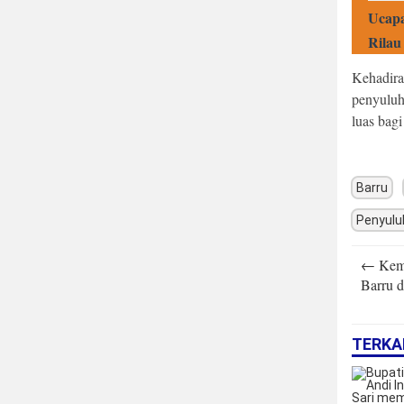
Ucapa
Rilau
Kehadira
penyuluh
luas bagi
Barru
Penyul
Post
←
Keme
navigatio
Barru 
TERKA