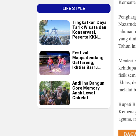
Kementer
LIFE STYLE
Pengharg
Tingkatkan Daya
Nazarudd
Tarik Wisata dan
tahunan i
Konservasi,
Peserta KKN
yang din
GAPPEMBAR
Tahun in
Persembahkan
Spot Foto
Festival
Instagramable di
Mappadendang
Menteri 
Pulau Pannikiang
Gattareng,
kehidupa
Ikhtiar Barru
Menjadikan
fisik se
Budaya sebagai
ikhlas, 
Destinasi Wisata
Andi Ina Bangun
Core Memory
melalui 
Anak Lewat
Cokelat
Sederhana
Bupati Ba
Kemenag 
agama, m
BACA