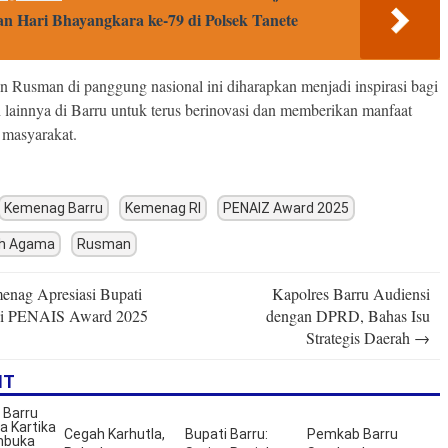
n Hari Bhayangkara ke-79 di Polsek Tanete
n Rusman di panggung nasional ini diharapkan menjadi inspirasi bagi
 lainnya di Barru untuk terus berinovasi dan memberikan manfaat
 masyarakat.
Kemenag Barru
Kemenag RI
PENAIZ Award 2025
uh Agama
Rusman
nag Apresiasi Bupati
Kapolres Barru Audiensi
n
di PENAIS Award 2025
dengan DPRD, Bahas Isu
Strategis Daerah
→
IT
Cegah Karhutla,
Bupati Barru:
Pemkab Barru