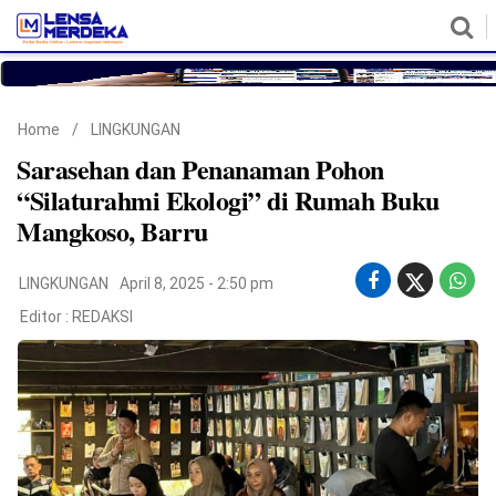
HOME
NASIONAL
POLITIK
METRO
DAERAH
HUKUM & HAM
EKONOMI
PENDIDIKAN
MORE
Home
/
LINGKUNGAN
Sarasehan dan Penanaman Pohon
“Silaturahmi Ekologi” di Rumah Buku
Mangkoso, Barru
LINGKUNGAN
April 8, 2025 - 2:50 pm
Editor :
REDAKSI
©
Copyright
2026
Lensa
Merdeka