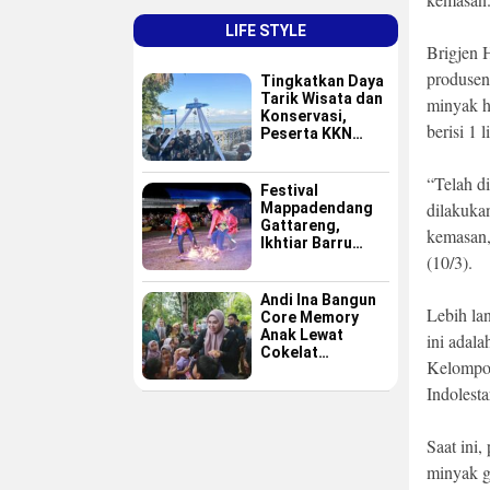
LIFE STYLE
Brigjen 
produsen
Tingkatkan Daya
Tarik Wisata dan
minyak h
Konservasi,
berisi 1 li
Peserta KKN
GAPPEMBAR
Persembahkan
“Telah d
Spot Foto
Festival
Instagramable di
dilakuka
Mappadendang
Pulau Pannikiang
Gattareng,
kemasan,
Ikhtiar Barru
(10/3).
Menjadikan
Budaya sebagai
Destinasi Wisata
Andi Ina Bangun
Lebih lan
Core Memory
Anak Lewat
ini adal
Cokelat
Kelompok
Sederhana
Indolesta
Saat ini
minyak go