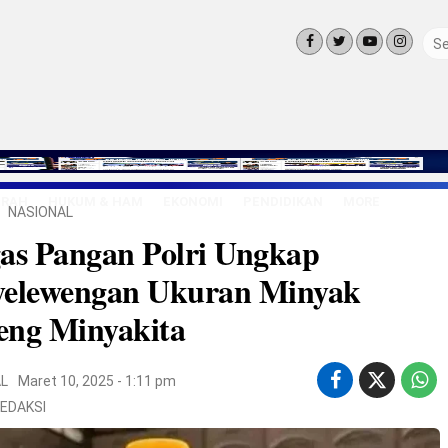
ERAH
HUKUM & HAM
EKONOMI
PENDIDIKAN
MORE
NASIONAL
LINGKUNG
as Pangan Polri Ungkap
OLAHRAGA
OPINI
yelewengan Ukuran Minyak
LIFE STYLE
eng Minyakita
L
Maret 10, 2025 - 1:11 pm
EDAKSI