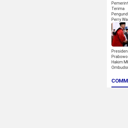
Pemerin
Terima
Pengundu
Perry War
Bank Ind
Presiden
Prabowo 
Hakim M
Ombudsm
COMM