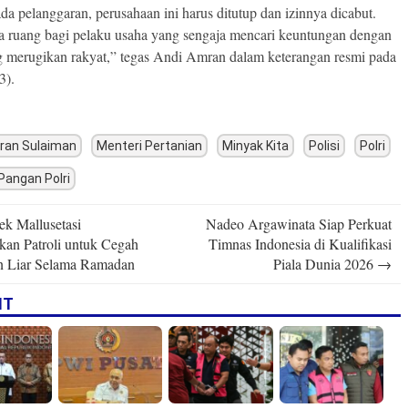
ada pelanggaran, perusahaan ini harus ditutup dan izinnya dicabut.
a ruang bagi pelaku usaha yang sengaja mencari keuntungan dengan
g merugikan rakyat,” tegas Andi Amran dalam keterangan resmi pada
3).
ran Sulaiman
Menteri Pertanian
Minyak Kita
Polisi
Polri
Pangan Polri
ek Mallusetasi
Nadeo Argawinata Siap Perkuat
n
fkan Patroli untuk Cegah
Timnas Indonesia di Kualifikasi
n Liar Selama Ramadan
Piala Dunia 2026
→
IT