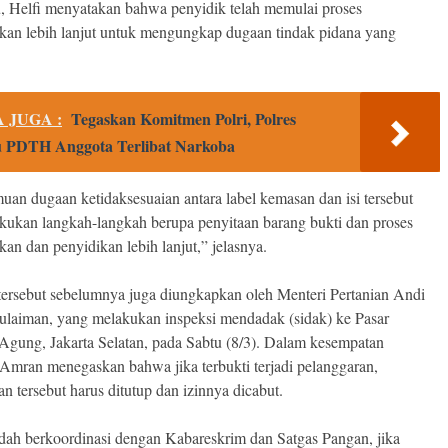
tu, Helfi menyatakan bahwa penyidik telah memulai proses
ikan lebih lanjut untuk mengungkap dugaan tindak pidana yang
 JUGA :
Tegaskan Komitmen Polri, Polres
 PDTH Anggota Terlibat Narkoba
muan dugaan ketidaksesuaian antara label kemasan dan isi tersebut
lakukan langkah-langkah berupa penyitaan barang bukti dan proses
kan dan penyidikan lebih lanjut,” jelasnya.
ersebut sebelumnya juga diungkapkan oleh Menteri Pertanian Andi
laiman, yang melakukan inspeksi mendadak (sidak) ke Pasar
Agung, Jakarta Selatan, pada Sabtu (8/3). Dalam kesempatan
, Amran menegaskan bahwa jika terbukti terjadi pelanggaran,
n tersebut harus ditutup dan izinnya dicabut.
dah berkoordinasi dengan Kabareskrim dan Satgas Pangan, jika