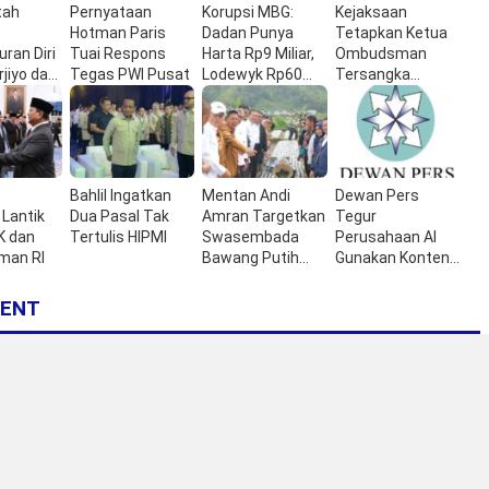
tah
Pernyataan
Korupsi MBG:
Kejaksaan
Hotman Paris
Dadan Punya
Tetapkan Ketua
ran Diri
Tuai Respons
Harta Rp9 Miliar,
Ombudsman
jiyo dari
Tegas PWI Pusat
Lodewyk Rp60
Tersangka
onesia
Miliar
Korupsi Nikel
Sultra
Bahlil Ingatkan
Mentan Andi
Dewan Pers
Lantik
Dua Pasal Tak
Amran Targetkan
Tegur
K dan
Tertulis HIPMI
Swasembada
Perusahaan AI
an RI
Bawang Putih
Gunakan Konten
Nasional dari NTB
Berita
ENT