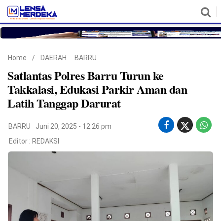
HOME
NASIONAL
POLITIK
METRO
DAERAH
HUKUM & HAM
EKONOMI
PENDIDIKAN
MORE
Home
/
DAERAH
BARRU
Satlantas Polres Barru Turun ke
Takkalasi, Edukasi Parkir Aman dan
Latih Tanggap Darurat
BARRU
Juni 20, 2025 - 12:26 pm
Editor :
REDAKSI
©
Copyright
2026
Lensa
Merdeka