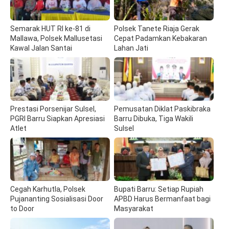
Semarak HUT RI ke-81 di
Polsek Tanete Riaja Gerak
Mallawa, Polsek Mallusetasi
Cepat Padamkan Kebakaran
Kawal Jalan Santai
Lahan Jati
Prestasi Porsenijar Sulsel,
Pemusatan Diklat Paskibraka
PGRI Barru Siapkan Apresiasi
Barru Dibuka, Tiga Wakili
Atlet
Sulsel
Cegah Karhutla, Polsek
Bupati Barru: Setiap Rupiah
Pujananting Sosialisasi Door
APBD Harus Bermanfaat bagi
to Door
Masyarakat