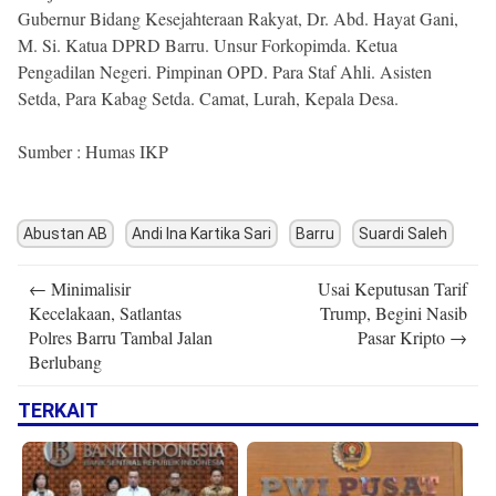
Gubernur Bidang Kesejahteraan Rakyat, Dr. Abd. Hayat Gani,
M. Si. Katua DPRD Barru. Unsur Forkopimda. Ketua
Pengadilan Negeri. Pimpinan OPD. Para Staf Ahli. Asisten
Setda, Para Kabag Setda. Camat, Lurah, Kepala Desa.
Sumber : Humas IKP
Abustan AB
Andi Ina Kartika Sari
Barru
Suardi Saleh
Post
←
Minimalisir
Usai Keputusan Tarif
navigation
Kecelakaan, Satlantas
Trump, Begini Nasib
Polres Barru Tambal Jalan
Pasar Kripto
→
Berlubang
TERKAIT