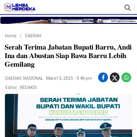
HOME
NASIONAL
POLITIK
METRO
DAERAH
HUKUM & HAM
EKONOMI
PENDIDIKAN
MORE
Home
/
DAERAH
Serah Terima Jabatan Bupati Barru, Andi
Ina dan Abustan Siap Bawa Barru Lebih
Gemilang
DAERAH
,
NASIONAL
Maret 5, 2025 - 9:48 pm
Editor :
REDAKSI
©
Copyright
2026
Lensa
Merdeka