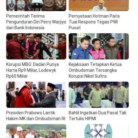
Pemerintah Terima
Pernyataan Hotman Paris
Pengunduran Diri Perry Warjiyo
Tuai Respons Tegas PWI
dari Bank Indonesia
Pusat
Korupsi MBG: Dadan Punya
Kejaksaan Tetapkan Ketua
Harta Rp9 Miliar, Lodewyk
Ombudsman Tersangka
Rp60 Miliar
Korupsi Nikel Sultra
Presiden Prabowo Lantik
Bahlil Ingatkan Dua Pasal Tak
Hakim MK dan Ombudsman RI
Tertulis HIPMI