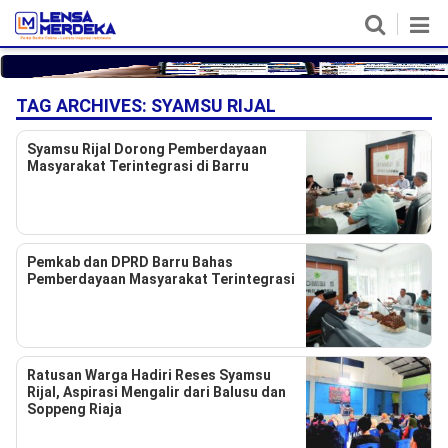
HOME
NASIONAL
POLITIK
METRO
DAERAH
HUKUM & HAM
EKONOMI
PENDIDIKAN
MORE
TAG ARCHIVES:
SYAMSU RIJAL
Syamsu Rijal Dorong Pemberdayaan
Masyarakat Terintegrasi di Barru
Pemkab dan DPRD Barru Bahas
Pemberdayaan Masyarakat Terintegrasi
©
Copyright
Ratusan Warga Hadiri Reses Syamsu
2026
Rijal, Aspirasi Mengalir dari Balusu dan
Lensa
Merdeka
Soppeng Riaja