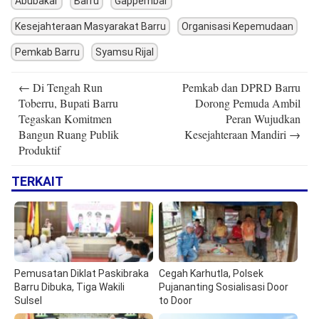
Abubakar
Barru
Gappembar
Kesejahteraan Masyarakat Barru
Organisasi Kepemudaan
Pemkab Barru
Syamsu Rijal
Post
←
Di Tengah Run
Pemkab dan DPRD Barru
navigation
Toberru, Bupati Barru
Dorong Pemuda Ambil
Tegaskan Komitmen
Peran Wujudkan
Bangun Ruang Publik
Kesejahteraan Mandiri
→
Produktif
TERKAIT
Pemusatan Diklat Paskibraka
Cegah Karhutla, Polsek
Barru Dibuka, Tiga Wakili
Pujananting Sosialisasi Door
Sulsel
to Door