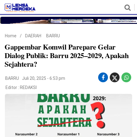
HOME
NASIONAL
POLITIK
METRO
DAERAH
HUKUM & HAM
EKONOMI
PENDIDIKAN
MORE
Home
/
DAERAH
BARRU
Gappembar Komwil Parepare Gelar
Dialog Publik: Barru 2025–2029, Apakah
Sejahtera?
BARRU
Juli 20, 2025 - 6:53 pm
Editor :
REDAKSI
©
Copyright
2026
Lensa
Merdeka