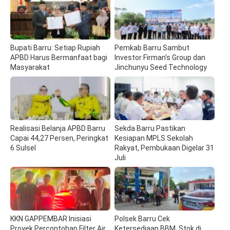
Bupati Barru: Setiap Rupiah
Pemkab Barru Sambut
APBD Harus Bermanfaat bagi
Investor Firman’s Group dan
Masyarakat
Jinchunyu Seed Technology
Realisasi Belanja APBD Barru
Sekda Barru Pastikan
Capai 44,27 Persen, Peringkat
Kesiapan MPLS Sekolah
6 Sulsel
Rakyat, Pembukaan Digelar 31
Juli
KKN GAPPEMBAR Inisiasi
Polsek Barru Cek
Proyek Percontohan Filter Air
Ketersediaan BBM, Stok di