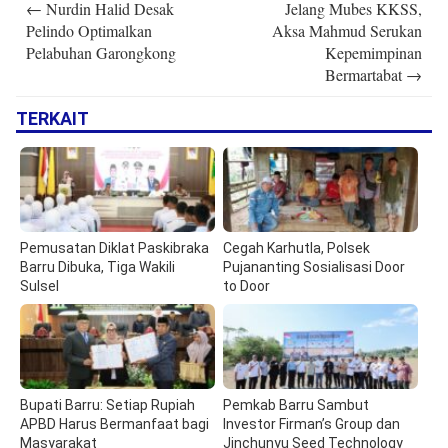
←
Nurdin Halid Desak
Jelang Mubes KKSS,
navigation
Pelindo Optimalkan
Aksa Mahmud Serukan
Pelabuhan Garongkong
Kepemimpinan
Bermartabat
→
TERKAIT
Pemusatan Diklat Paskibraka
Cegah Karhutla, Polsek
Barru Dibuka, Tiga Wakili
Pujananting Sosialisasi Door
Sulsel
to Door
Bupati Barru: Setiap Rupiah
Pemkab Barru Sambut
APBD Harus Bermanfaat bagi
Investor Firman’s Group dan
Masyarakat
Jinchunyu Seed Technology