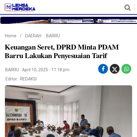
HOME
NASIONAL
POLITIK
METRO
DAERAH
HUKUM & HAM
EKONOMI
PENDIDIKAN
MORE
Home
/
DAERAH
BARRU
Keuangan Seret, DPRD Minta PDAM
Barru Lakukan Penyesuaian Tarif
BARRU
April 10, 2025 - 11:18 pm
Editor :
REDAKSI
©
Copyright
2026
Lensa
Merdeka