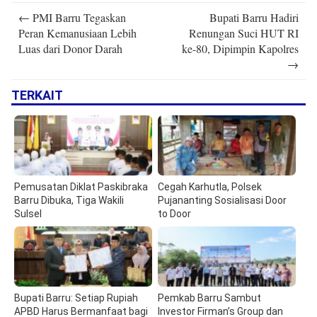
Post
←
PMI Barru Tegaskan
Bupati Barru Hadiri
navigation
Peran Kemanusiaan Lebih
Renungan Suci HUT RI
Luas dari Donor Darah
ke-80, Dipimpin Kapolres
→
TERKAIT
Pemusatan Diklat Paskibraka
Cegah Karhutla, Polsek
Barru Dibuka, Tiga Wakili
Pujananting Sosialisasi Door
Sulsel
to Door
Bupati Barru: Setiap Rupiah
Pemkab Barru Sambut
APBD Harus Bermanfaat bagi
Investor Firman’s Group dan