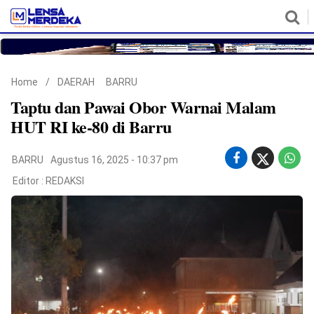
HOME
NASIONAL
POLITIK
METRO
DAERAH
HUKUM & HAM
EKONOMI
PENDIDIKAN
MORE
Home
/
DAERAH
BARRU
Taptu dan Pawai Obor Warnai Malam
HUT RI ke-80 di Barru
BARRU
Agustus 16, 2025 - 10:37 pm
Editor :
REDAKSI
©
Copyright
2026
Lensa
Merdeka