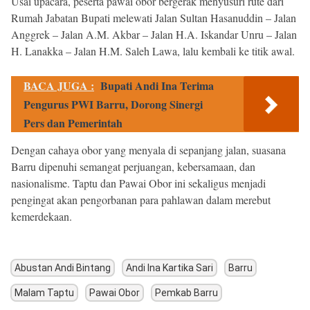
Usai upacara, peserta pawai obor bergerak menyusuri rute dari
Rumah Jabatan Bupati melewati Jalan Sultan Hasanuddin – Jalan
Anggrek – Jalan A.M. Akbar – Jalan H.A. Iskandar Unru – Jalan
H. Lanakka – Jalan H.M. Saleh Lawa, lalu kembali ke titik awal.
BACA JUGA :
Bupati Andi Ina Terima
Pengurus PWI Barru, Dorong Sinergi
Pers dan Pemerintah
Dengan cahaya obor yang menyala di sepanjang jalan, suasana
Barru dipenuhi semangat perjuangan, kebersamaan, dan
nasionalisme. Taptu dan Pawai Obor ini sekaligus menjadi
pengingat akan pengorbanan para pahlawan dalam merebut
kemerdekaan.
Abustan Andi Bintang
Andi Ina Kartika Sari
Barru
Malam Taptu
Pawai Obor
Pemkab Barru