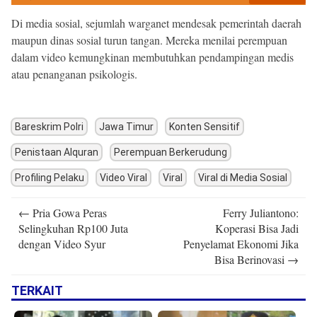
Di media sosial, sejumlah warganet mendesak pemerintah daerah
maupun dinas sosial turun tangan. Mereka menilai perempuan
dalam video kemungkinan membutuhkan pendampingan medis
atau penanganan psikologis.
Bareskrim Polri
Jawa Timur
Konten Sensitif
Penistaan Alquran
Perempuan Berkerudung
Profiling Pelaku
Video Viral
Viral
Viral di Media Sosial
Post
←
Pria Gowa Peras
Ferry Juliantono:
navigation
Selingkuhan Rp100 Juta
Koperasi Bisa Jadi
dengan Video Syur
Penyelamat Ekonomi Jika
Bisa Berinovasi
→
TERKAIT