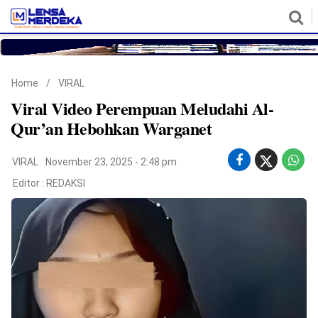
HOME
NASIONAL
POLITIK
METRO
DAERAH
HUKUM & HAM
EKONOMI
PENDIDIKAN
MORE
Home
/
VIRAL
Viral Video Perempuan Meludahi Al-
Qur’an Hebohkan Warganet
VIRAL
November 23, 2025 - 2:48 pm
Editor :
REDAKSI
©
Copyright
2026
Lensa
Merdeka