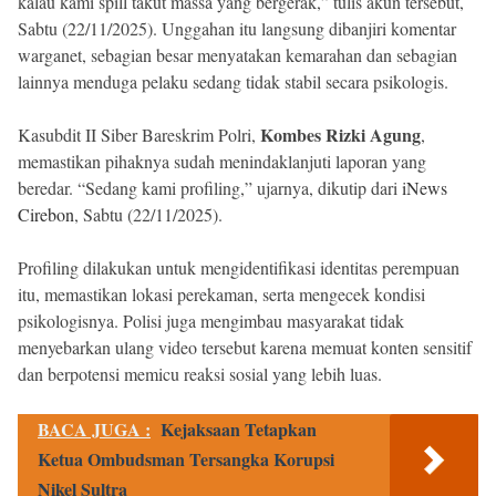
kalau kami spill takut massa yang bergerak,” tulis akun tersebut,
Sabtu (22/11/2025). Unggahan itu langsung dibanjiri komentar
warganet, sebagian besar menyatakan kemarahan dan sebagian
lainnya menduga pelaku sedang tidak stabil secara psikologis.
Kombes Rizki Agung
Kasubdit II Siber Bareskrim Polri,
,
memastikan pihaknya sudah menindaklanjuti laporan yang
beredar. “Sedang kami profiling,” ujarnya, dikutip dari
iNews
Cirebon
, Sabtu (22/11/2025).
Profiling dilakukan untuk mengidentifikasi identitas perempuan
itu, memastikan lokasi perekaman, serta mengecek kondisi
psikologisnya. Polisi juga mengimbau masyarakat tidak
menyebarkan ulang video tersebut karena memuat konten sensitif
dan berpotensi memicu reaksi sosial yang lebih luas.
BACA JUGA :
Kejaksaan Tetapkan
Ketua Ombudsman Tersangka Korupsi
Nikel Sultra