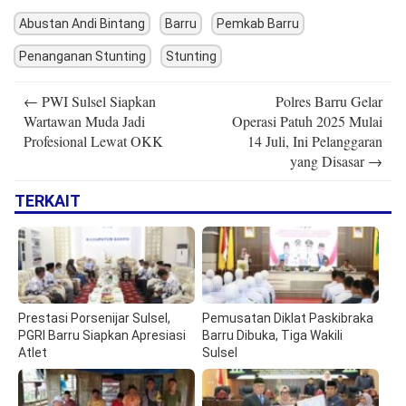
Abustan Andi Bintang
Barru
Pemkab Barru
Penanganan Stunting
Stunting
Post
←
PWI Sulsel Siapkan
Polres Barru Gelar
navigation
Wartawan Muda Jadi
Operasi Patuh 2025 Mulai
Profesional Lewat OKK
14 Juli, Ini Pelanggaran
yang Disasar
→
TERKAIT
Prestasi Porsenijar Sulsel,
Pemusatan Diklat Paskibraka
PGRI Barru Siapkan Apresiasi
Barru Dibuka, Tiga Wakili
Atlet
Sulsel