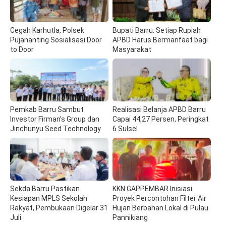
Cegah Karhutla, Polsek
Bupati Barru: Setiap Rupiah
Pujananting Sosialisasi Door
APBD Harus Bermanfaat bagi
to Door
Masyarakat
Pemkab Barru Sambut
Realisasi Belanja APBD Barru
Investor Firman’s Group dan
Capai 44,27 Persen, Peringkat
Jinchunyu Seed Technology
6 Sulsel
Sekda Barru Pastikan
KKN GAPPEMBAR Inisiasi
Kesiapan MPLS Sekolah
Proyek Percontohan Filter Air
Rakyat, Pembukaan Digelar 31
Hujan Berbahan Lokal di Pulau
Juli
Pannikiang