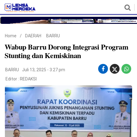
HOME
NASIONAL
POLITIK
METRO
DAERAH
HUKUM & HAM
EKONOMI
PENDIDIKAN
MORE
Home
/
DAERAH
BARRU
Wabup Barru Dorong Integrasi Program
Stunting dan Kemiskinan
BARRU
Juli 13, 2025 - 3:27 pm
Editor :
REDAKSI
©
Copyright
2026
Lensa
Merdeka