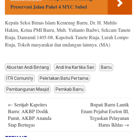
Preservasi Jalan Paket 4 MYC Sulsel
Kepala Seksi Bimas Islam Kemenag Barru, Dr. H. Muhlis
Hakim, Ketua PMI Barru, Muh. Yulianto Badwi, Sekcam Tanete
Riaja, Danramil 1405-08, Kapolsek Tanete Riaja, Lurah Lompo
Riaja, Tokoh masyarakat dan undangan lainnya. (MA)
Abustan Andi Bintang
Andi Ina Kartika Sari
Barru
ITR Comunity
Peletakan Batu Pertama
Pembangunan Masjid
Pemkab Barru
Post
←
Sertijab Kapolres
Bupati Barru Lantik
navigation
Barru: AKBP Dodik
Enam Pejabat Eselon III,
Pamit, AKBP Ananda
Tegaskan Pelayanan
Siap Bertugas
Harus Ikhlas
→