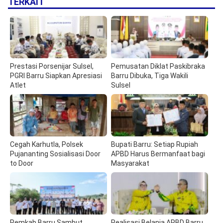
TERKAIT
Prestasi Porsenijar Sulsel,
Pemusatan Diklat Paskibraka
PGRI Barru Siapkan Apresiasi
Barru Dibuka, Tiga Wakili
Atlet
Sulsel
Cegah Karhutla, Polsek
Bupati Barru: Setiap Rupiah
Pujananting Sosialisasi Door
APBD Harus Bermanfaat bagi
to Door
Masyarakat
Pemkab Barru Sambut
Realisasi Belanja APBD Barru