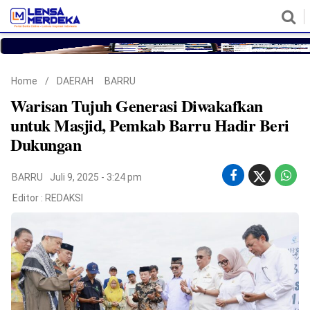
HOME
NASIONAL
POLITIK
METRO
DAERAH
HUKUM & HAM
EKONOMI
PENDIDIKAN
MORE
Home
/
DAERAH
BARRU
Warisan Tujuh Generasi Diwakafkan
untuk Masjid, Pemkab Barru Hadir Beri
Dukungan
BARRU
Juli 9, 2025 - 3:24 pm
Editor :
REDAKSI
©
Copyright
2026
Lensa
Merdeka