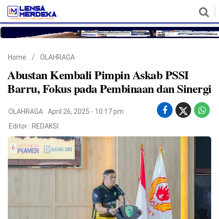
HOME
NASIONAL
POLITIK
METRO
DAERAH
HUKUM & HAM
EKONOMI
PENDIDIKAN
MORE
Home
/
OLAHRAGA
Abustan Kembali Pimpin Askab PSSI
Barru, Fokus pada Pembinaan dan Sinergi
OLAHRAGA
April 26, 2025 - 10:17 pm
Editor :
REDAKSI
©
Copyright
2026
Lensa
Merdeka