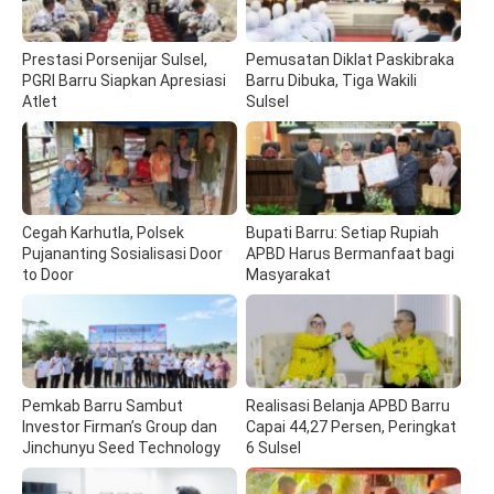
Prestasi Porsenijar Sulsel,
Pemusatan Diklat Paskibraka
PGRI Barru Siapkan Apresiasi
Barru Dibuka, Tiga Wakili
Atlet
Sulsel
Cegah Karhutla, Polsek
Bupati Barru: Setiap Rupiah
Pujananting Sosialisasi Door
APBD Harus Bermanfaat bagi
to Door
Masyarakat
Pemkab Barru Sambut
Realisasi Belanja APBD Barru
Investor Firman’s Group dan
Capai 44,27 Persen, Peringkat
Jinchunyu Seed Technology
6 Sulsel