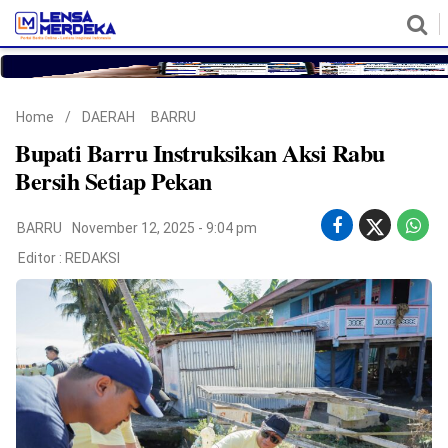
HOME
NASIONAL
POLITIK
METRO
DAERAH
HUKUM & HAM
EKONOMI
PENDIDIKAN
MORE
Home
/
DAERAH
BARRU
Bupati Barru Instruksikan Aksi Rabu
Bersih Setiap Pekan
BARRU
November 12, 2025 - 9:04 pm
Editor :
REDAKSI
©
Copyright
2026
Lensa
Merdeka