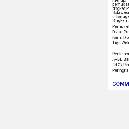
Pemusa
Diklat P
Barru Di
Tiga Waki
Realisasi
APBD Bar
44,27 Pe
Peringka
Sulsel
COMM