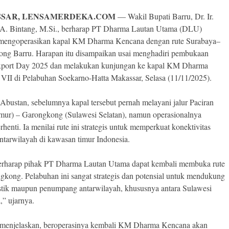
SAR, LENSAMERDEKA.COM
— Wakil Bupati Barru, Dr. Ir.
A. Bintang, M.Si., berharap PT Dharma Lautan Utama (DLU)
mengoperasikan kapal KM Dharma Kencana dengan rute Surabaya–
ng Barru. Harapan itu disampaikan usai menghadiri pembukaan
xport Day 2025 dan melakukan kunjungan ke kapal KM Dharma
VII di Pelabuhan Soekarno-Hatta Makassar, Selasa (11/11/2025).
Abustan, sebelumnya kapal tersebut pernah melayani jalur Paciran
mur) – Garongkong (Sulawesi Selatan), namun operasionalnya
rhenti. Ia menilai rute ini strategis untuk memperkuat konektivitas
antarwilayah di kawasan timur Indonesia.
rharap pihak PT Dharma Lautan Utama dapat kembali membuka rute
gkong. Pelabuhan ini sangat strategis dan potensial untuk mendukung
istik maupun penumpang antarwilayah, khususnya antara Sulawesi
,” ujarnya.
menjelaskan, beroperasinya kembali KM Dharma Kencana akan