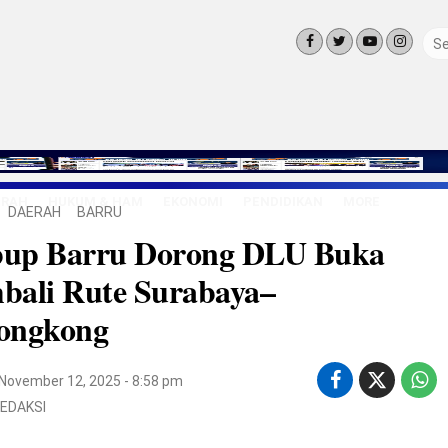
ERAH
HUKUM & HAM
EKONOMI
PENDIDIKAN
MORE
DAERAH
BARRU
LINGKUNG
up Barru Dorong DLU Buka
OLAHRAGA
OPINI
bali Rute Surabaya–
LIFE STYLE
ongkong
November 12, 2025 - 8:58 pm
EDAKSI