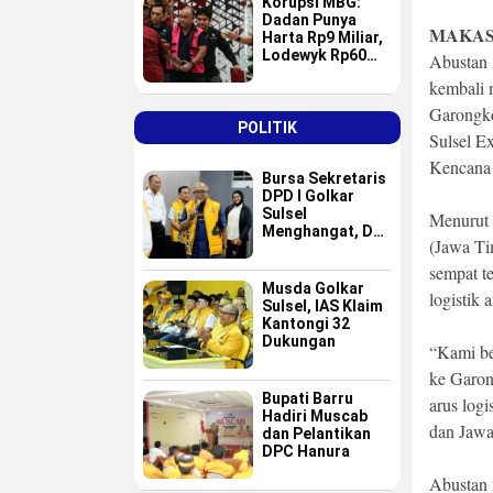
Korupsi MBG:
Dadan Punya
MAKAS
Harta Rp9 Miliar,
Lodewyk Rp60
Abustan 
Miliar
kembali 
Garongko
POLITIK
Sulsel E
Kencana 
Bursa Sekretaris
DPD I Golkar
Sulsel
Menurut 
Menghangat, Dua
(Jawa Ti
Nama Baru
Masuk Radar Tim
sempat te
Formatur IAS
Musda Golkar
logistik 
Sulsel, IAS Klaim
Kantongi 32
Dukungan
“Kami be
ke Garon
Bupati Barru
arus log
Hadiri Muscab
dan Jawa
dan Pelantikan
DPC Hanura
Abustan 