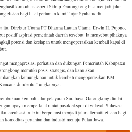
enghasil komoditas seperti Sidrap. Garongkong bisa menjadi jalur
ng efisien bagi hasil pertanian kami,” ujar Syaharuddin.
a itu, Direktur Utama PT Dharma Lautan Utama, Erwin H. Pujono,
t positif aspirasi pemerintah daerah tersebut. Ia menyebut pihaknya
gkaji potensi dan kesiapan untuk mengoperasikan kembali kapal di
but.
ngat mengapresiasi perhatian dan dukungan Pemerintah Kabupaten
arongkong memiliki posisi strategis, dan kami akan
imbangkan kemungkinan untuk kembali mengoperasikan KM
encana di rute itu,” ungkapnya.
embukaan kembali jalur pelayaran Surabaya–Garongkong dinilai
dengan upaya memperkuat rantai pasok ekspor di wilayah Sulawesi
ika terealisasi, rute ini berpotensi menjadi jalur alternatif efisien bagi
an komoditas pertanian dan industri menuju Pulau Jawa.