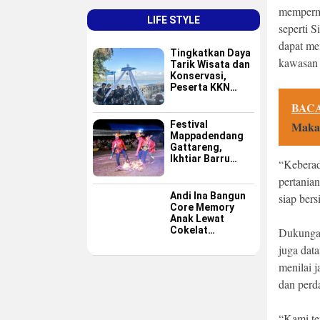
mempermu
LIFE STYLE
seperti 
dapat me
Tingkatkan Daya
kawasan 
Tarik Wisata dan
Konservasi,
Peserta KKN
GAPPEMBAR
BACA
Persembahkan
Spot Foto
Festival
Makam
Instagramable di
Mappadendang
Pulau Pannikiang
Gattareng,
Ikhtiar Barru
“Keberad
Menjadikan
pertania
Budaya sebagai
Destinasi Wisata
Andi Ina Bangun
siap bers
Core Memory
Anak Lewat
Cokelat
Dukunga
Sederhana
juga dat
menilai j
dan perd
“Kami te