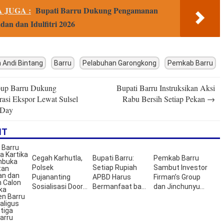
 JUGA :
Bupati Barru Dukung Pengamanan
an dan Idulfitri 2026
 Andi Bintang
Barru
Pelabuhan Garongkong
Pemkab Barru
up Barru Dukung
Bupati Barru Instruksikan Aksi
n
asi Ekspor Lewat Sulsel
Rabu Bersih Setiap Pekan
→
 Day
IT
Cegah Karhutla,
Bupati Barru:
Pemkab Barru
Polsek
Setiap Rupiah
Sambut Investor
Pujananting
APBD Harus
Firman’s Group
Sosialisasi Door
Bermanfaat bagi
dan Jinchunyu
to Door
Masyarakat
Seed Technology