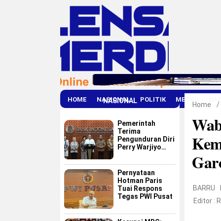
HOME
NASIONAL
POLITIK
METRO
DA
NASIONAL
Home
/
Wab
Pemerintah
Terima
Kem
Pengunduran Diri
Perry Warjiyo
Gar
dari Bank
Indonesia
Pernyataan
Hotman Paris
BARRU
Tuai Respons
Tegas PWI Pusat
Editor :
R