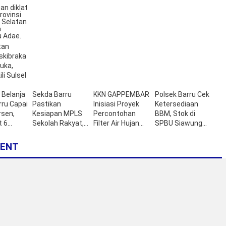
tan
askibraka
buka,
li Sulsel
 Belanja
Sekda Barru
KKN GAPPEMBAR
Polsek Barru Cek
ru Capai
Pastikan
Inisiasi Proyek
Ketersediaan
rsen,
Kesiapan MPLS
Percontohan
BBM, Stok di
t 6
Sekolah Rakyat,
Filter Air Hujan
SPBU Siawung
Pembukaan
Berbahan Lokal di
Aman
Digelar 31 Juli
Pulau Pannikiang
ENT