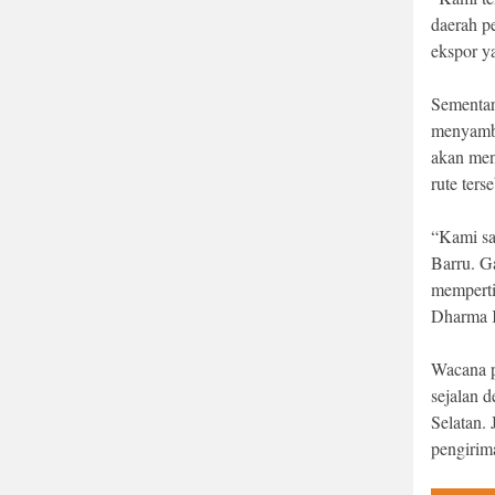
daerah p
ekspor ya
Sementar
menyambu
akan men
rute terse
“Kami sa
Barru. G
mempert
Dharma K
Wacana p
sejalan 
Selatan. J
pengirim