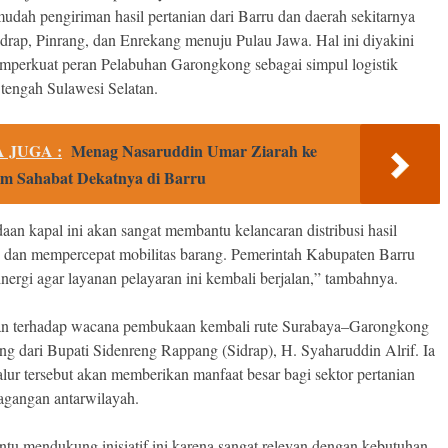
dah pengiriman hasil pertanian dari Barru dan daerah sekitarnya
Sidrap, Pinrang, dan Enrekang menuju Pulau Jawa. Hal ini diyakini
mperkuat peran Pelabuhan Garongkong sebagai simpul logistik
tengah Sulawesi Selatan.
 JUGA :
Menag Nasaruddin Umar Ziarah ke
 Sahabat Dekatnya di Barru
aan kapal ini akan sangat membantu kelancaran distribusi hasil
n dan mempercepat mobilitas barang. Pemerintah Kabupaten Barru
inergi agar layanan pelayaran ini kembali berjalan,” tambahnya.
n terhadap wacana pembukaan kembali rute Surabaya–Garongkong
ang dari Bupati Sidenreng Rappang (Sidrap), H. Syaharuddin Alrif. Ia
alur tersebut akan memberikan manfaat besar bagi sektor pertanian
agangan antarwilayah.
ntu mendukung inisiatif ini karena sangat relevan dengan kebutuhan