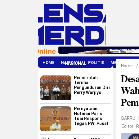
HOME
NASIONAL
POLITIK
METRO
DA
NASIONAL
Home
/
Des
Pemerintah
Terima
Wab
Pengunduran Diri
Perry Warjiyo
Pem
dari Bank
Indonesia
Pernyataan
Hotman Paris
BARRU
Tuai Respons
Tegas PWI Pusat
Editor :
R