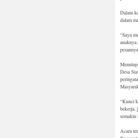
Dalam ke
dalam me
“Saya mo
anaknya.
pesannya
Menutup 
Desa Sia
peringat
Masyarak
“Kunci k
bekerja,
semakin 
Acara te