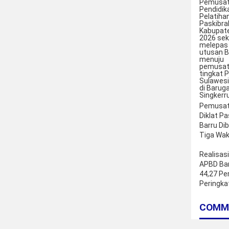
Pemusa
Diklat P
Barru Di
Tiga Waki
Realisasi
APBD Bar
44,27 Pe
Peringka
Sulsel
COMM