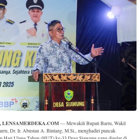
, LENSAMERDEKA.COM
— Mewakili Bupati Barru, Wakil
arru, Dr. Ir. Abustan A. Bintang, M.Si., menghadiri puncak
an Hari Ulang Tahun (HUT) ke-33 Desa Siawung yang digelar di