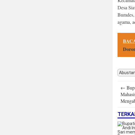
Kecamata
Desa Sia
Bumdes, 
agama, a
BACA
Doron
Abustan
Post
←
Bupa
navigatio
Mahasi
Mengab
TERKA