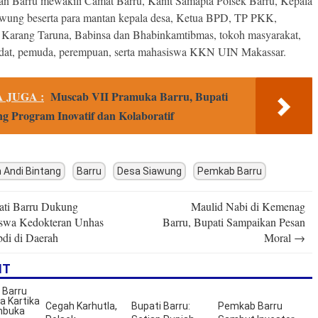
n Barru mewakili Camat Barru, Kanit Samapta Polsek Barru, Kepala
wung beserta para mantan kepala desa, Ketua BPD, TP PKK,
Karang Taruna, Babinsa dan Bhabinkamtibmas, tokoh masyarakat,
dat, pemuda, perempuan, serta mahasiswa KKN UIN Makassar.
 JUGA :
Muscab VII Pramuka Barru, Bupati
g Program Inovatif dan Kolaboratif
 Andi Bintang
Barru
Desa Siawung
Pemkab Barru
ti Barru Dukung
Maulid Nabi di Kemenag
n
swa Kedokteran Unhas
Barru, Bupati Sampaikan Pesan
di di Daerah
Moral
→
IT
Cegah Karhutla,
Bupati Barru:
Pemkab Barru