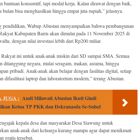
an bantuan konsumtif, tapi modal kerja. Kalau dirawat dengan baik,
a bulan bisa menghasilkan hingga empat juta rupiah,” jelasnya.
ng pendidikan, Wabup Abustan menyampaikan bahwa pembangunan
Rakyat Kabupaten Barru akan dimulai pada 11 November 2025 di
llu, dengan nilai investasi lebih dari Rp200 miliar.
 Rakyat ini untuk anak-anak miskin dari SD sampai SMA. Semua
n ditanggung negara, mulai seragam, makan, asrama, hingga
pan pribadi. Anak-anak akan belajar dengan fasilitas digital, setiap
n difasilitasi laptop dan laboratorium modern,” terang Abustan.
 JUGA :
Andi Milawati Abustan Ikuti Gladi
tikan Ketua TP PKK dan Dekranasda Se-Sulsel
engajak kepala desa dan masyarakat Desa Siawung untuk
rkan anak-anak dari keluarga kurang mampu agar dapat menikmati
n gratis tersebut.