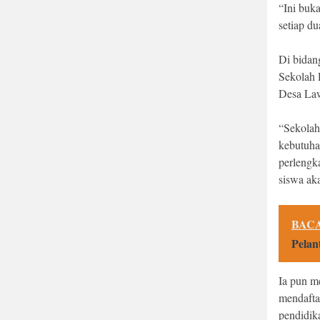
“Ini buk
setiap du
Di bida
Sekolah 
Desa Lawa
“Sekolah
kebutuha
perlengka
siswa aka
BACA
Pelan
Ia pun m
mendafta
pendidika