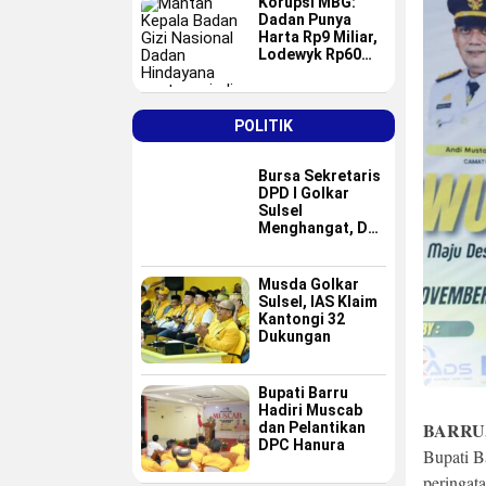
Korupsi MBG:
Dadan Punya
Harta Rp9 Miliar,
Lodewyk Rp60
Miliar
POLITIK
Bursa Sekretaris
DPD I Golkar
Sulsel
Menghangat, Dua
Nama Baru
Masuk Radar Tim
Formatur IAS
Musda Golkar
Sulsel, IAS Klaim
Kantongi 32
Dukungan
Bupati Barru
Hadiri Muscab
BARRU
dan Pelantikan
DPC Hanura
Bupati B
peringat