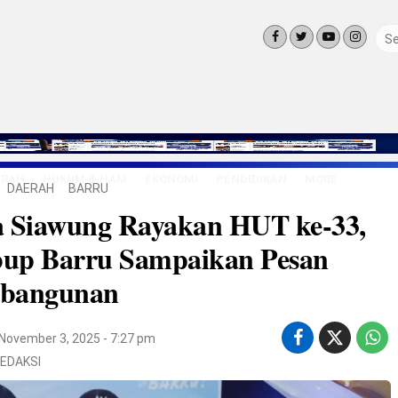
ERAH
HUKUM & HAM
EKONOMI
PENDIDIKAN
MORE
DAERAH
BARRU
LINGKUNG
a Siawung Rayakan HUT ke-33,
OLAHRAGA
OPINI
up Barru Sampaikan Pesan
LIFE STYLE
bangunan
November 3, 2025 - 7:27 pm
EDAKSI