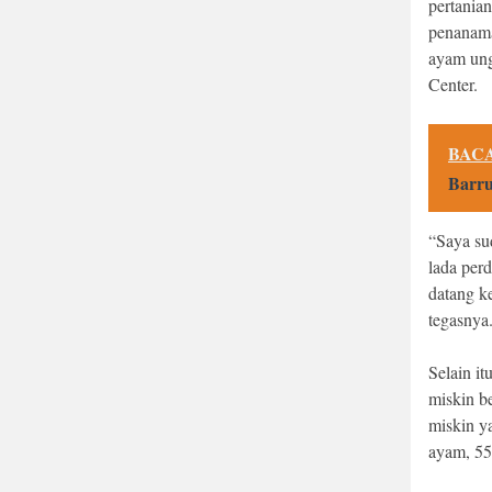
pertania
penanama
ayam ung
Center.
BACA
Barru
“Saya sud
lada per
datang k
tegasnya
Selain i
miskin b
miskin y
ayam, 55