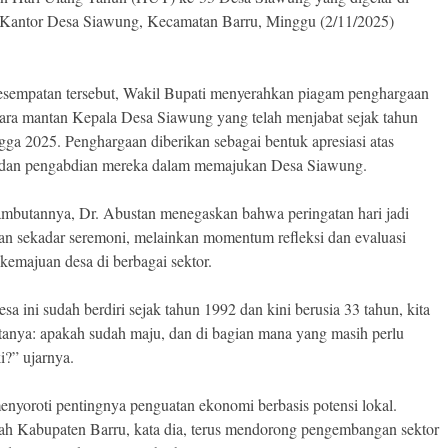
Kantor Desa Siawung, Kecamatan Barru, Minggu (2/11/2025)
sempatan tersebut, Wakil Bupati menyerahkan piagam penghargaan
ara mantan Kepala Desa Siawung yang telah menjabat sejak tahun
gga 2025. Penghargaan diberikan sebagai bentuk apresiasi atas
 dan pengabdian mereka dalam memajukan Desa Siawung.
mbutannya, Dr. Abustan menegaskan bahwa peringatan hari jadi
an sekadar seremoni, melainkan momentum refleksi dan evaluasi
kemajuan desa di berbagai sektor.
sa ini sudah berdiri sejak tahun 1992 dan kini berusia 33 tahun, kita
rtanya: apakah sudah maju, dan di bagian mana yang masih perlu
i?” ujarnya.
menyoroti pentingnya penguatan ekonomi berbasis potensi lokal.
ah Kabupaten Barru, kata dia, terus mendorong pengembangan sektor