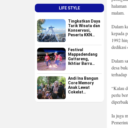
halaman 
LIFE STYLE
malam.
Tingkatkan Daya
Tarik Wisata dan
Dalam ke
Konservasi,
kepada p
Peserta KKN
GAPPEMBAR
1992 hin
Persembahkan
dedikasi
Spot Foto
Festival
Instagramable di
Mappadendang
Pulau Pannikiang
Gattareng,
Dalam sa
Ikhtiar Barru
desa buk
Menjadikan
Budaya sebagai
terhadap 
Destinasi Wisata
Andi Ina Bangun
Core Memory
Anak Lewat
“Kalau de
Cokelat
perlu be
Sederhana
diperbaik
Ia juga 
Pemerint