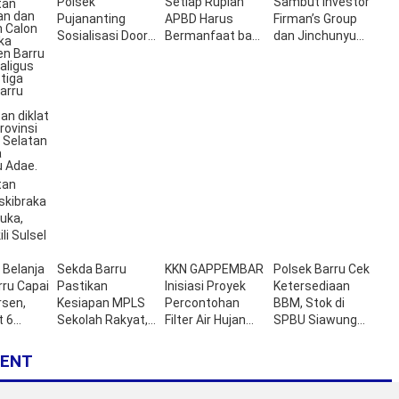
Polsek
Setiap Rupiah
Sambut Investor
Pujananting
APBD Harus
Firman’s Group
Sosialisasi Door
Bermanfaat bagi
dan Jinchunyu
to Door
Masyarakat
Seed Technology
tan
askibraka
buka,
li Sulsel
 Belanja
Sekda Barru
KKN GAPPEMBAR
Polsek Barru Cek
ru Capai
Pastikan
Inisiasi Proyek
Ketersediaan
rsen,
Kesiapan MPLS
Percontohan
BBM, Stok di
t 6
Sekolah Rakyat,
Filter Air Hujan
SPBU Siawung
Pembukaan
Berbahan Lokal di
Aman
Digelar 31 Juli
Pulau Pannikiang
ENT