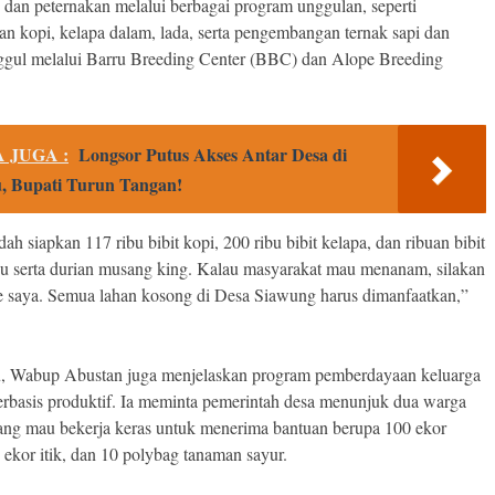
n dan peternakan melalui berbagai program unggulan, seperti
n kopi, kelapa dalam, lada, serta pengembangan ternak sapi dan
gul melalui Barru Breeding Center (BBC) dan Alope Breeding
 JUGA :
Longsor Putus Akses Antar Desa di
, Bupati Turun Tangan!
ah siapkan 117 ribu bibit kopi, 200 ribu bibit kelapa, dan ribuan bibit
du serta durian musang king. Kalau masyarakat mau menanam, silakan
e saya. Semua lahan kosong di Desa Siawung harus dimanfaatkan,”
.
tu, Wabup Abustan juga menjelaskan program pemberdayaan keluarga
erbasis produktif. Ia meminta pemerintah desa menunjuk dua warga
ang mau bekerja keras untuk menerima bantuan berupa 100 ekor
 ekor itik, dan 10 polybag tanaman sayur.